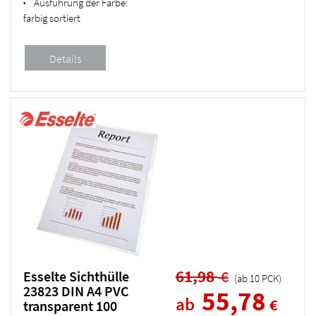
Ausführung der Farbe:
•
farbig sortiert
61,98
€
Esselte Sichthülle
(ab
10
PCK
)
23823 DIN A4 PVC
55,78
ab
€
transparent 100