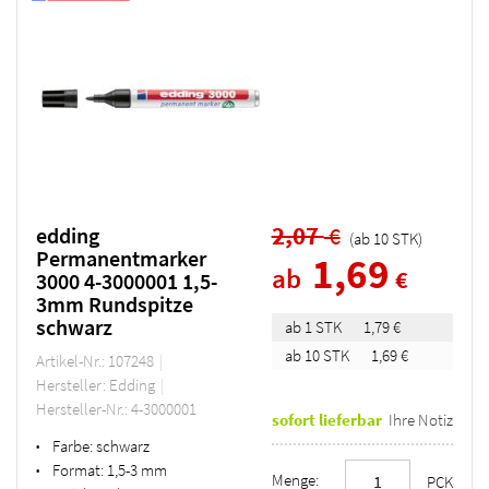
2,07
€
edding
(ab
10
STK
)
Permanentmarker
1,69
ab
€
3000 4-3000001 1,5-
3mm Rundspitze
schwarz
ab 1 STK
1,79 €
ab 10 STK
1,69 €
Artikel-Nr.: 107248
Hersteller: Edding
Hersteller-Nr.: 4-3000001
sofort lieferbar
Ihre Notiz
Farbe:
schwarz
•
Format:
1,5-3 mm
•
Menge:
PCK