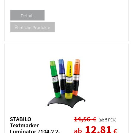
14,56
€
STABILO
(ab
5
PCK
)
Textmarker
12,81
ab
€
Luminator 7104-2 2-