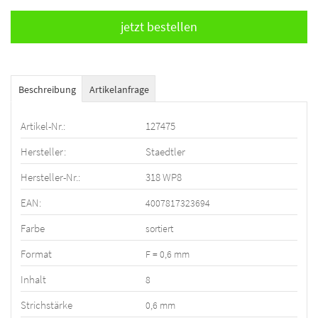
Beschreibung
Artikelanfrage
Artikel-Nr.:
127475
Hersteller:
Staedtler
Hersteller-Nr.:
318 WP8
EAN:
4007817323694
Farbe
sortiert
Format
F = 0,6 mm
Inhalt
8
Strichstärke
0,6 mm