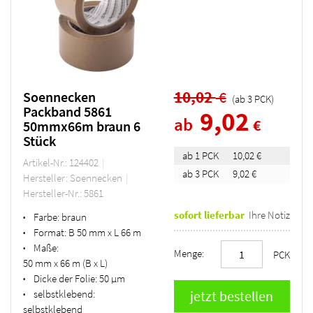
10,02
€
Soennecken
(ab
3
PCK
)
Packband 5861
9,02
ab
€
50mmx66m braun 6
Stück
ab 1 PCK
10,02 €
Artikel-Nr.: 124402
ab 3 PCK
9,02 €
Hersteller: Soennecken
Hersteller-Nr.: 5861
sofort lieferbar
Ihre Notiz
Farbe:
braun
•
Format:
B 50 mm x L 66 m
•
Maße:
•
Menge:
PCK
50 mm x 66 m (B x L)
Dicke der Folie:
50 µm
•
selbstklebend:
•
selbstklebend