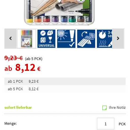
9,23
€
(ab
5
PCK
)
8,12
ab
€
ab 1 PCK
9,23 €
ab 5 PCK
8,12 €
sofort lieferbar
Ihre Notiz
Menge:
PCK