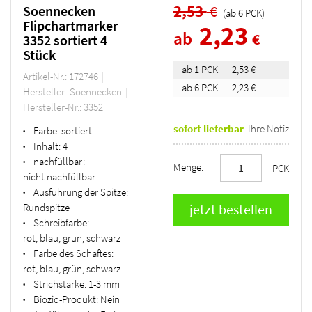
2,53
€
Soennecken
(ab
6
PCK
)
Flipchartmarker
2,23
ab
€
3352 sortiert 4
Stück
ab 1 PCK
2,53 €
Artikel-Nr.: 172746
ab 6 PCK
2,23 €
Hersteller: Soennecken
Hersteller-Nr.: 3352
sofort lieferbar
Ihre Notiz
Farbe:
sortiert
•
Inhalt:
4
•
nachfüllbar:
•
Menge:
PCK
nicht nachfüllbar
Ausführung der Spitze:
•
Rundspitze
Schreibfarbe:
•
rot, blau, grün, schwarz
Farbe des Schaftes:
•
rot, blau, grün, schwarz
Strichstärke:
1-3 mm
•
Biozid-Produkt:
Nein
•