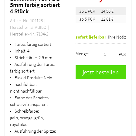
5mm farbig sortiert
4 Stück
ab 1 PCK
14,56 €
ab 5 PCK
12,81 €
Artikel-Nr.: 104128
Hersteller: STABILO
Hersteller-Nr.: 7104-2
sofort lieferbar
Ihre Notiz
Farbe:
farbig sortiert
•
Inhalt:
4
•
Menge:
PCK
Strichstärke:
2-5 mm
•
Ausführung der Farbe:
•
farbig sortiert
Biozid-Produkt:
Nein
•
nachfüllbar:
•
nicht nachfüllbar
Farbe des Schaftes:
•
schwarz/transparent
Schreibfarbe:
•
gelb, orange, grün,
royalblau
Ausführung der Spitze:
•