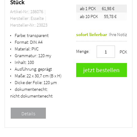
Stück
ab 1 PCK
61,98 €
Artikel-Nr.: 186076
ab 10 PCK
55,78 €
Hersteller: Esselte
Hersteller-Nr.: 23823
sofort lieferbar
Ihre Notiz
Farbe:
transparent
•
Format:
DIN A4
•
Material:
PVC
•
Menge:
PCK
Grammatur:
120 my
•
Inhalt:
100
•
Ausführung:
geprägt
•
Maße:
22 x 30,7 cm (B x H)
•
Dicke der Folie:
120 µm
•
dokumentenecht:
•
nicht dokumentenecht