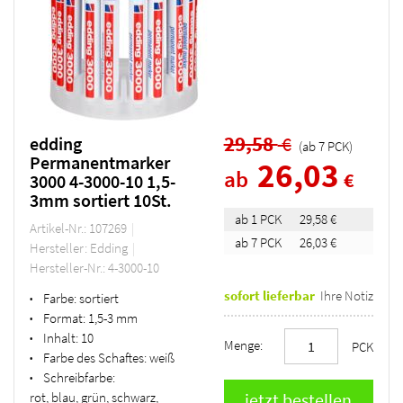
29,58
€
edding
(ab
7
PCK
)
Permanentmarker
26,03
ab
€
3000 4-3000-10 1,5-
3mm sortiert 10St.
ab 1 PCK
29,58 €
Artikel-Nr.: 107269
ab 7 PCK
26,03 €
Hersteller: Edding
Hersteller-Nr.: 4-3000-10
sofort lieferbar
Ihre Notiz
Farbe:
sortiert
•
Format:
1,5-3 mm
•
Inhalt:
10
•
Menge:
PCK
Farbe des Schaftes:
weiß
•
Schreibfarbe:
•
rot, blau, grün, schwarz,