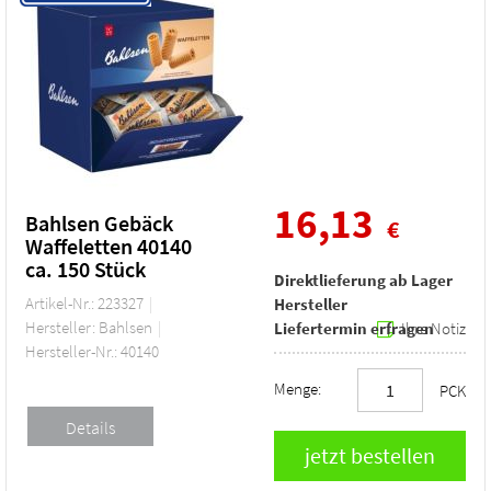
16,13
Bahlsen Gebäck
€
Waffeletten 40140
ca. 150 Stück
Direktlieferung ab Lager
Artikel-Nr.: 223327
Hersteller
Hersteller: Bahlsen
Liefertermin erfragen
Ihre Notiz
Hersteller-Nr.: 40140
Menge:
PCK