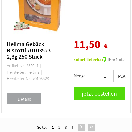
11,50
Hellma Gebäck
€
Biscotti 70103523
2,3g 250 Stück
sofort lieferbar
Ihre Notiz
Artikel-Nr.: 235041
Hersteller: Hellma
Menge:
PCK
Hersteller-Nr.: 70103523
Seite:
1
2
3
4