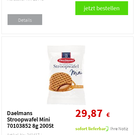
29,87
Daelmans
€
Stroopwafel Mini
70103852 8g 200St
sofort lieferbar
Ihre Notiz
Artikel-Nr.: 241417