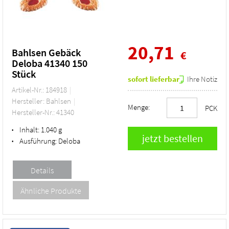
20,71
Bahlsen Gebäck
€
Deloba 41340 150
Stück
sofort lieferbar
Ihre Notiz
Artikel-Nr.: 184918
Hersteller: Bahlsen
Menge:
PCK
Hersteller-Nr.: 41340
Inhalt:
1.040 g
•
Ausführung:
Deloba
•