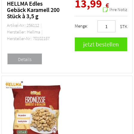
13,99
HELLMA Edles
€
Gebäck Karamell 200
Ihre Notiz
Stück à 3,5 g
Artikel-Nr.: 256112
Menge:
STK
Hersteller: Hellma
Hersteller-Nr.: 70102187