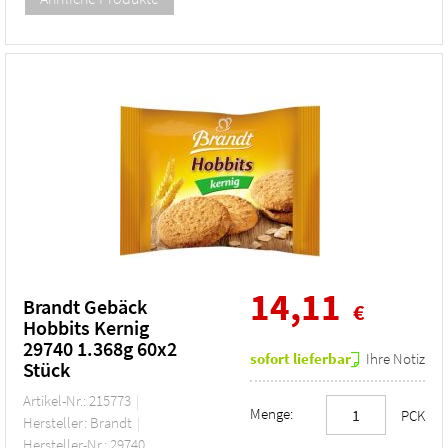
14,11
Brandt Gebäck
€
Hobbits Kernig
29740 1.368g 60x2
sofort lieferbar
Ihre Notiz
Stück
Artikel-Nr.: 215773
Menge:
PCK
Hersteller: Brandt
Hersteller-Nr.: 29740