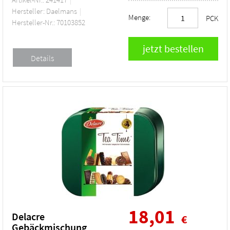
Hersteller: Daelmans
Menge:
PCK
Hersteller-Nr.: 70103852
18,01
Delacre
€
Gebäckmischung