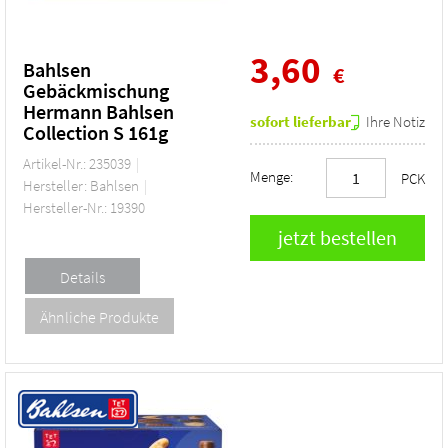
3,60
Bahlsen
€
Gebäckmischung
Hermann Bahlsen
sofort lieferbar
Ihre Notiz
Collection S 161g
Artikel-Nr.: 235039
Menge:
PCK
Hersteller: Bahlsen
Hersteller-Nr.: 19390