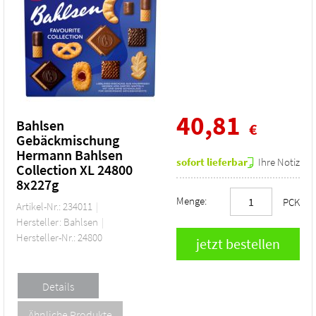
40,81
Bahlsen
€
Gebäckmischung
Hermann Bahlsen
sofort lieferbar
Ihre Notiz
Collection XL 24800
8x227g
Menge:
PCK
Artikel-Nr.: 234011
Hersteller: Bahlsen
Hersteller-Nr.: 24800