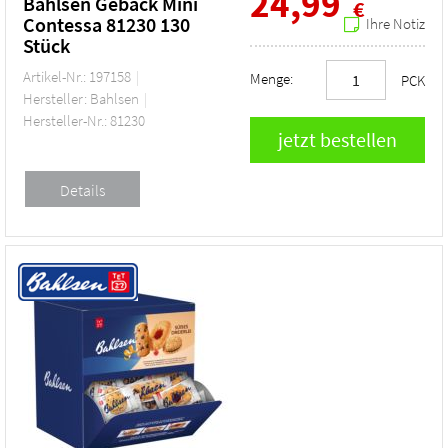
24,99
Bahlsen Gebäck Mini
€
Contessa 81230 130
Ihre Notiz
Stück
Artikel-Nr.: 197158
Menge:
PCK
Hersteller: Bahlsen
Hersteller-Nr.: 81230