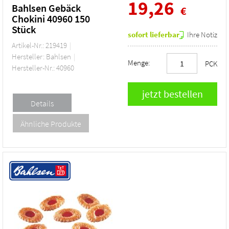
19,26
Bahlsen Gebäck
€
Chokini 40960 150
Stück
sofort lieferbar
Ihre Notiz
Artikel-Nr.: 219419
Hersteller: Bahlsen
Menge:
PCK
Hersteller-Nr.: 40960