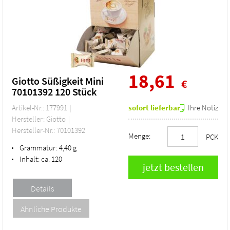
18,61
Giotto Süßigkeit Mini
€
70101392 120 Stück
Artikel-Nr.: 177991
sofort lieferbar
Ihre Notiz
Hersteller: Giotto
Hersteller-Nr.: 70101392
Menge:
PCK
Grammatur:
4,40 g
•
Inhalt:
ca. 120
•