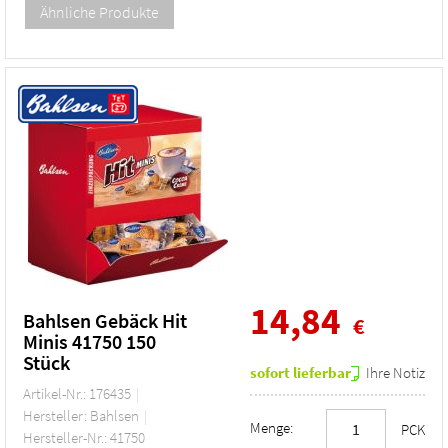
14,84
Bahlsen Gebäck Hit
€
Minis 41750 150
Stück
sofort lieferbar
Ihre Notiz
Artikel-Nr.: 176435
Hersteller: Bahlsen
Menge:
PCK
Hersteller-Nr.: 41750