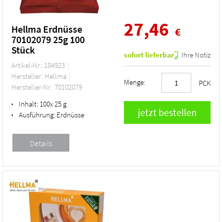
27,46
Hellma Erdnüsse
€
70102079 25g 100
Stück
sofort lieferbar
Ihre Notiz
Artikel-Nr.: 184923
Hersteller: Hellma
Menge:
PCK
Hersteller-Nr.: 70102079
Inhalt:
100x 25 g
•
Ausführung:
Erdnüsse
•