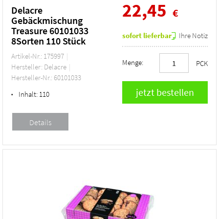
22,45
Delacre
€
Gebäckmischung
Treasure 60101033
sofort lieferbar
Ihre Notiz
8Sorten 110 Stück
Artikel-Nr.: 175997
Menge:
PCK
Hersteller: Delacre
Hersteller-Nr.: 60101033
Inhalt:
110
•