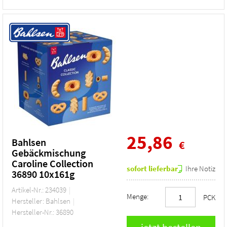
25,86
Bahlsen
€
Gebäckmischung
Caroline Collection
sofort lieferbar
Ihre Notiz
36890 10x161g
Artikel-Nr.: 234039
Menge:
PCK
Hersteller: Bahlsen
Hersteller-Nr.: 36890