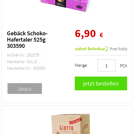
6,90
Gebäck Schoko-
€
Hafertaler 525g
303590
sofort lieferbar
Ihre Notiz
Artikel-Nr.: 262879
Hersteller: GILLE
Menge:
PCK
Hersteller-Nr.: 303590