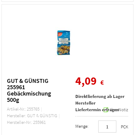
4,09
GUT & GÜNSTIG
€
255961
Gebäckmischung
Direktlieferung ab Lager
500g
Hersteller
Artikel-Nr.: 255765
Liefertermin erfragen
Ihre Notiz
Hersteller: GUT & GÜNSTIG
Hersteller-Nr.: 255961
Menge:
PCK