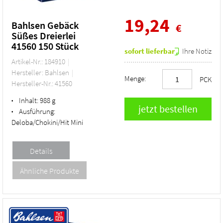
19,24
Bahlsen Gebäck
€
Süßes Dreierlei
41560 150 Stück
sofort lieferbar
Ihre Notiz
Artikel-Nr.: 184910
Hersteller: Bahlsen
Menge:
PCK
Hersteller-Nr.: 41560
Inhalt:
988 g
•
Ausführung:
•
Deloba/Chokini/Hit Mini