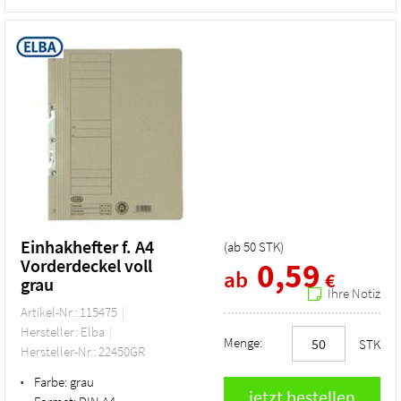
Einhakhefter f. A4
(ab
50
STK
)
Vorderdeckel voll
0,59
ab
€
grau
Ihre Notiz
Artikel-Nr.: 115475
Hersteller: Elba
Menge:
STK
Hersteller-Nr.: 22450GR
Farbe:
grau
•