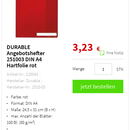
3,23
DURABLE
€
Angebotshefter
Ihre Notiz
251003 DIN A4
Hartfolie rot
Menge:
STK
Artikel-Nr.: 120043
Hersteller: Durable
Hersteller-Nr.: 2510-03
Farbe:
rot
•
Format:
DIN A4
•
Maße:
24,5 x 31 cm (B x H)
•
max. Anzahl der Blätter:
•
100 Bl. (80 g/m²)
•