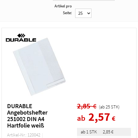
Artikel pro
Seite:
2,85
€
DURABLE
(ab
25
STK
)
Angebotshefter
2,57
ab
€
251002 DIN A4
Hartfolie weiß
ab 1 STK
2,85 €
Artikel-Nr.: 120042