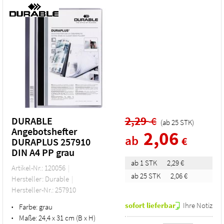
2,29
€
DURABLE
(ab
25
STK
)
Angebotshefter
2,06
ab
€
DURAPLUS 257910
DIN A4 PP grau
ab 1 STK
2,29 €
Artikel-Nr.: 120056
ab 25 STK
2,06 €
Hersteller: Durable
Hersteller-Nr.: 257910
sofort lieferbar
Ihre Notiz
Farbe:
grau
•
Maße:
24,4 x 31 cm (B x H)
•