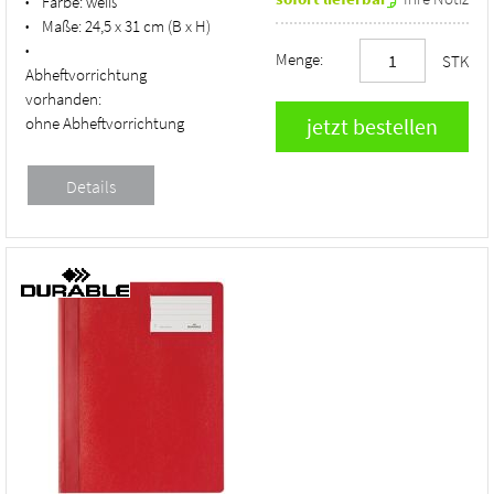
Farbe:
weiß
•
Maße:
24,5 x 31 cm (B x H)
•
•
Menge:
STK
Abheftvorrichtung
vorhanden:
ohne Abheftvorrichtung