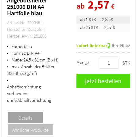
Angebotshefter
2,57
ab
€
251006 DIN A4
Hartfolie blau
ab 1 STK
2,85 €
Artikel-Nr.: 120046
ab 25 STK
2,57 €
Hersteller: Durable
Hersteller-Nr.: 251006
sofort lieferbar
Ihre Notiz
Farbe:
blau
•
Format:
DIN A4
•
Maße:
24,5 x 31 cm (B x H)
•
Menge:
STK
max. Anzahl der Blätter:
•
100 Bl. (80 g/m²)
•
Abheftvorrichtung
vorhanden:
ohne Abheftvorrichtung