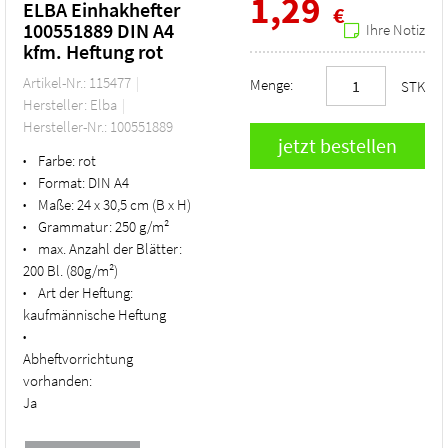
1,29
ELBA Einhakhefter
€
100551889 DIN A4
Ihre Notiz
kfm. Heftung rot
Artikel-Nr.: 115477
Menge:
STK
Hersteller: Elba
Hersteller-Nr.: 100551889
Farbe:
rot
•
Format:
DIN A4
•
Maße:
24 x 30,5 cm (B x H)
•
Grammatur:
250 g/m²
•
max. Anzahl der Blätter:
•
200 Bl. (80g/m²)
Art der Heftung:
•
kaufmännische Heftung
•
Abheftvorrichtung
vorhanden:
Ja