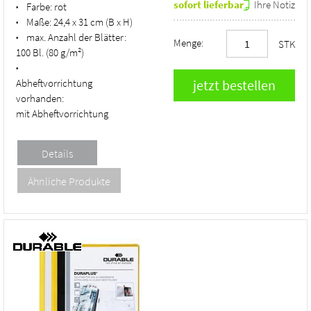
sofort lieferbar
Ihre Notiz
Farbe:
rot
•
Maße:
24,4 x 31 cm (B x H)
•
max. Anzahl der Blätter:
•
Menge:
STK
100 Bl. (80 g/m²)
•
Abheftvorrichtung
vorhanden:
mit Abheftvorrichtung