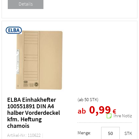
ELBA Einhakhefter
(ab
50
STK
)
100551891 DIN A4
0,99
ab
€
halber Vorderdeckel
Ihre Notiz
kfm. Heftung
chamois
Menge:
STK
Artikel-Nr.: 110622