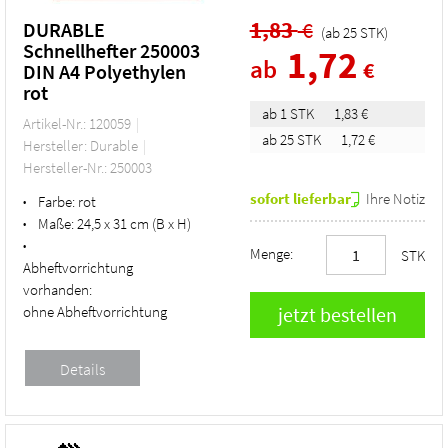
1,83
€
DURABLE
(ab
25
STK
)
Schnellhefter 250003
1,72
ab
€
DIN A4 Polyethylen
rot
ab 1 STK
1,83 €
Artikel-Nr.: 120059
ab 25 STK
1,72 €
Hersteller: Durable
Hersteller-Nr.: 250003
sofort lieferbar
Ihre Notiz
Farbe:
rot
•
Maße:
24,5 x 31 cm (B x H)
•
•
Menge:
STK
Abheftvorrichtung
vorhanden:
ohne Abheftvorrichtung