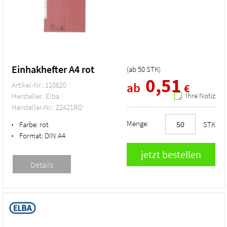
Einhakhefter A4 rot
(ab
50
STK
)
0,51
ab
Artikel-Nr.: 110620
€
Ihre Notiz
Hersteller: Elba
Hersteller-Nr.: 22421RO
Menge:
Farbe:
rot
STK
•
Format:
DIN A4
•