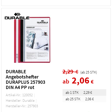
2,29
€
DURABLE
(ab
25
STK
)
Angebotshefter
2,06
ab
€
DURAPLUS 257903
DIN A4 PP rot
ab 1 STK
2,29 €
Artikel-Nr.: 120052
ab 25 STK
2,06 €
Hersteller: Durable
Hersteller-Nr.: 257903