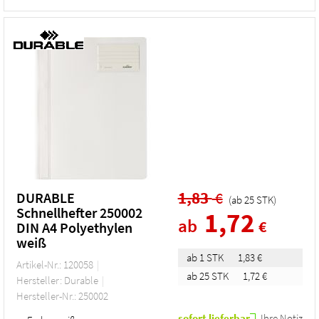
1,83
€
DURABLE
(ab
25
STK
)
Schnellhefter 250002
1,72
ab
€
DIN A4 Polyethylen
weiß
ab 1 STK
1,83 €
Artikel-Nr.: 120058
ab 25 STK
1,72 €
Hersteller: Durable
Hersteller-Nr.: 250002
sofort lieferbar
Ihre Notiz