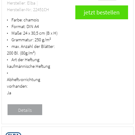
Hersteller: Elba
Hersteller-Nr.: 22451CH
Farbe:
chamois
•
Format:
DIN A4
•
Maße:
24 x 30,5 cm (B x H)
•
Grammatur:
250 g/m²
•
max. Anzahl der Blätter:
•
200 Bl. (80g/m²)
Art der Heftung:
•
kaufmännische Heftung
•
Abheftvorrichtung
vorhanden:
Ja