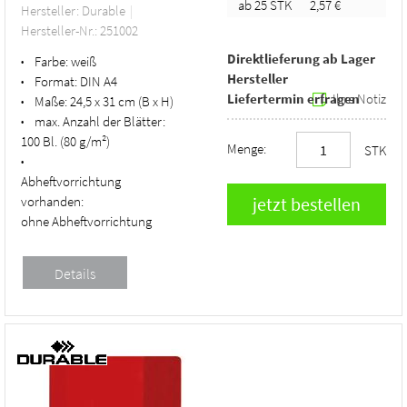
ab 25 STK
2,57 €
Hersteller: Durable
Hersteller-Nr.: 251002
Direktlieferung ab Lager
Farbe:
weiß
•
Hersteller
Format:
DIN A4
•
Liefertermin erfragen
Ihre Notiz
Maße:
24,5 x 31 cm (B x H)
•
max. Anzahl der Blätter:
•
100 Bl. (80 g/m²)
Menge:
STK
•
Abheftvorrichtung
vorhanden:
ohne Abheftvorrichtung