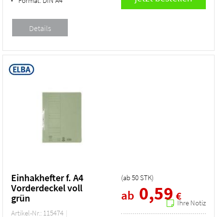
Format:
DIN A4
•
Einhakhefter f. A4
(ab
50
STK
)
Vorderdeckel voll
0,59
ab
€
grün
Ihre Notiz
Artikel-Nr.: 115474