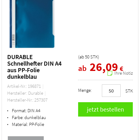
DURABLE
(ab
50
STK
)
Schnellhefter DIN A4
26,09
ab
€
aus PP-Folie
Ihre Notiz
dunkelblau
Artikel-Nr.: 196871
Menge:
STK
Hersteller: Durable
Hersteller-Nr.: 257307
Format:
DIN A4
•
Farbe:
dunkelblau
•
Material:
PP-Folie
•