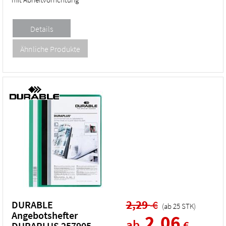
2,29
€
DURABLE
(ab
25
STK
)
Angebotshefter
2,06
ab
€
DURAPLUS 257905