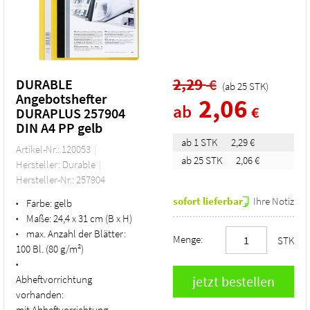
2,29
€
DURABLE
(ab
25
STK
)
Angebotshefter
2,06
ab
€
DURAPLUS 257904
DIN A4 PP gelb
ab 1 STK
2,29 €
Artikel-Nr.: 120053
ab 25 STK
2,06 €
Hersteller: Durable
Hersteller-Nr.: 257904
sofort lieferbar
Ihre Notiz
Farbe:
gelb
•
Maße:
24,4 x 31 cm (B x H)
•
max. Anzahl der Blätter:
•
Menge:
STK
100 Bl. (80 g/m²)
•
Abheftvorrichtung
vorhanden:
mit Abheftvorrichtung