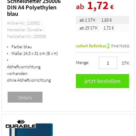
Schnellhefter 250006
1,72
ab
€
DIN A4 Polyethylen
blau
ab 1 STK
1,83 €
Artikel-Nr.: 120062
ab 25 STK
1,72 €
Hersteller: Durable
Hersteller-Nr.: 250006
sofort lieferbar
Ihre Notiz
Farbe:
blau
•
Maße:
24,5 x 31 cm (B x H)
•
•
Menge:
STK
Abheftvorrichtung
vorhanden:
ohne Abheftvorrichtung