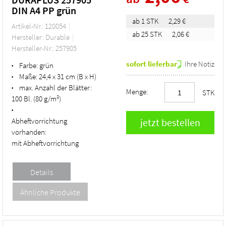
DIN A4 PP grün
ab 1 STK
2,29 €
Artikel-Nr.: 120054
ab 25 STK
2,06 €
Hersteller: Durable
Hersteller-Nr.: 257905
sofort lieferbar
Ihre Notiz
Farbe:
grün
•
Maße:
24,4 x 31 cm (B x H)
•
max. Anzahl der Blätter:
•
Menge:
STK
100 Bl. (80 g/m²)
•
Abheftvorrichtung
vorhanden:
mit Abheftvorrichtung