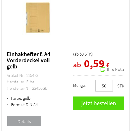
Einhakhefter f. A4
(ab
50
STK
)
Vorderdeckel voll
0,59
ab
€
gelb
Ihre Notiz
Artikel-Nr.: 115473
Hersteller: Elba
Menge:
STK
Hersteller-Nr.: 22450GB
Farbe:
gelb
•
Format:
DIN A4
•