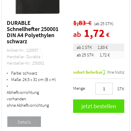
1,83
€
DURABLE
(ab
25
STK
)
Schnellhefter 250001
1,72
ab
€
DIN A4 Polyethylen
schwarz
ab 1 STK
1,83 €
Artikel-Nr.: 120057
ab 25 STK
1,72 €
Hersteller: Durable
Hersteller-Nr.: 250001
sofort lieferbar
Ihre Notiz
Farbe:
schwarz
•
Maße:
24,5 x 31 cm (B x H)
•
•
Menge:
STK
Abheftvorrichtung
vorhanden:
ohne Abheftvorrichtung