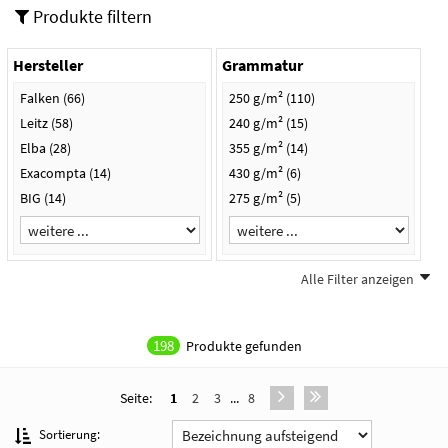
Produkte filtern
Hersteller
Grammatur
Falken
(66)
250 g/m²
(110)
Leitz
(58)
240 g/m²
(15)
Elba
(28)
355 g/m²
(14)
Exacompta
(14)
430 g/m²
(6)
BIG
(14)
275 g/m²
(5)
Alle Filter anzeigen
Format
Farbe
DIN A4
(25)
rot
(30)
198
Produkte gefunden
238x305mm
(14)
gelb
(26)
240x318mm
(4)
grün
(25)
Seite:
1
2
3
...
8
24 x 31,8 cm für DIN A4
(1)
blau
(22)
240 x 320 mm
(1)
grau
(21)
Sortierung: