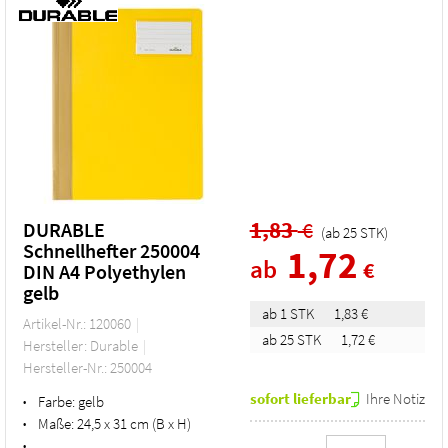
1,83
€
DURABLE
(ab
25
STK
)
Schnellhefter 250004
1,72
ab
€
DIN A4 Polyethylen
gelb
ab 1 STK
1,83 €
Artikel-Nr.: 120060
ab 25 STK
1,72 €
Hersteller: Durable
Hersteller-Nr.: 250004
sofort lieferbar
Ihre Notiz
Farbe:
gelb
•
Maße:
24,5 x 31 cm (B x H)
•
•