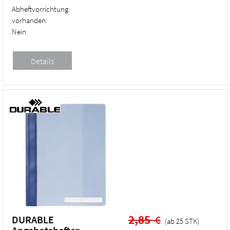
Abheftvorrichtung
vorhanden:
Nein
2,85
€
DURABLE
(ab
25
STK
)