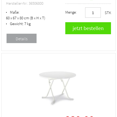
Hersteller-Nr.: 36506800
Maße:
Menge:
•
STK
60 x 67 x 80 cm (B x H x T)
Gewicht:
7 kg
•