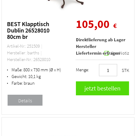
105,00
BEST Klapptisch
€
Dublin 26528010
80cm br
Direktlieferung ab Lager
Artikel-Nr.: 251509
Hersteller
Hersteller: barths
Liefertermin erfragen
Ihre Notiz
Hersteller-Nr.: 26528010
Maße:
800 x 730 mm (Ø x H)
Menge:
•
STK
Gewicht:
10,1 kg
•
Farbe:
braun
•