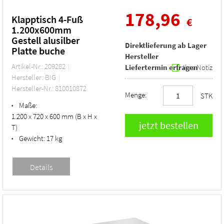
178,96
Klapptisch 4-Fuß
€
1.200x600mm
Gestell alusilber
Direktlieferung ab Lager
Platte buche
Hersteller
Artikel-Nr.: 209282
Liefertermin erfragen
Ihre Notiz
Hersteller: BIG
Hersteller-Nr.: 810010872
Menge:
STK
Maße:
•
1.200 x 720 x 600 mm (B x H x
T)
Gewicht:
17 kg
•