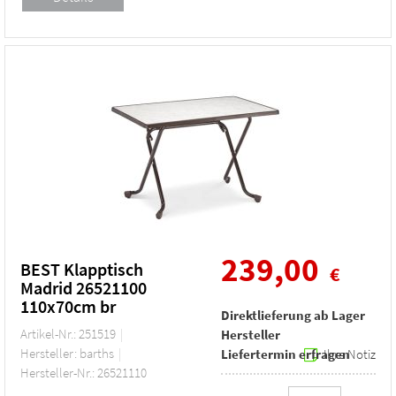
239,00
BEST Klapptisch
€
Madrid 26521100
110x70cm br
Direktlieferung ab Lager
Artikel-Nr.: 251519
Hersteller
Hersteller: barths
Liefertermin erfragen
Ihre Notiz
Hersteller-Nr.: 26521110