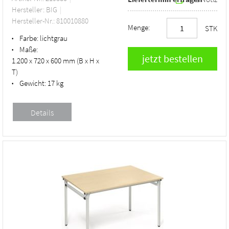
Hersteller: BIG
Hersteller-Nr.: 810010880
Menge:
STK
Farbe:
lichtgrau
•
Maße:
•
1.200 x 720 x 600 mm (B x H x
T)
Gewicht:
17 kg
•