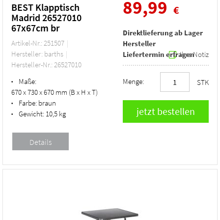
89,99
BEST Klapptisch
€
Madrid 26527010
67x67cm br
Direktlieferung ab Lager
Artikel-Nr.: 251507
Hersteller
Hersteller: barths
Liefertermin erfragen
Ihre Notiz
Hersteller-Nr.: 26527010
Maße:
Menge:
•
STK
670 x 730 x 670 mm (B x H x T)
Farbe:
braun
•
Gewicht:
10,5 kg
•