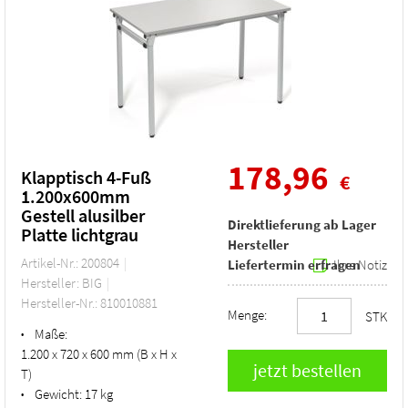
178,96
Klapptisch 4-Fuß
€
1.200x600mm
Gestell alusilber
Direktlieferung ab Lager
Platte lichtgrau
Hersteller
Artikel-Nr.: 200804
Liefertermin erfragen
Ihre Notiz
Hersteller: BIG
Hersteller-Nr.: 810010881
Menge:
STK
Maße:
•
1.200 x 720 x 600 mm (B x H x
T)
Gewicht:
17 kg
•