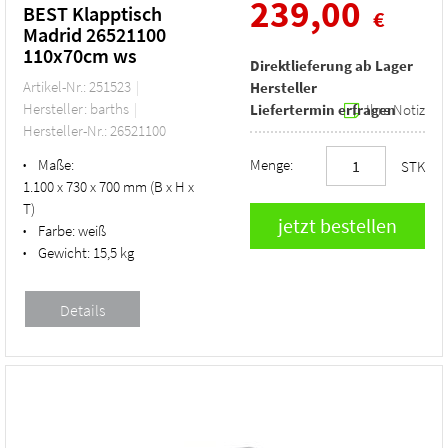
239,00
BEST Klapptisch
€
Madrid 26521100
110x70cm ws
Direktlieferung ab Lager
Artikel-Nr.: 251523
Hersteller
Hersteller: barths
Liefertermin erfragen
Ihre Notiz
Hersteller-Nr.: 26521100
Maße:
Menge:
•
STK
1.100 x 730 x 700 mm (B x H x
T)
Farbe:
weiß
•
Gewicht:
15,5 kg
•