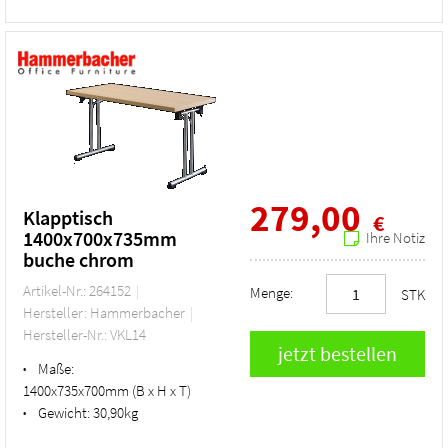
279,00
Klapptisch
€
1400x700x735mm
Ihre Notiz
buche chrom
Artikel-Nr.: 264152
Menge:
STK
Hersteller: Hammerbacher
Hersteller-Nr.: VKL14
Maße:
•
1400x735x700mm (B x H x T)
Gewicht:
30,90kg
•