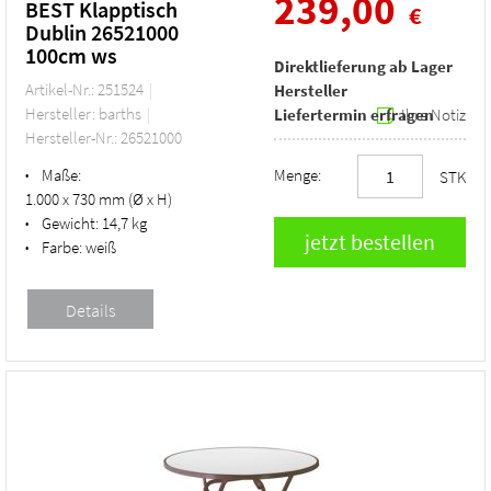
239,00
BEST Klapptisch
€
Dublin 26521000
100cm ws
Direktlieferung ab Lager
Artikel-Nr.: 251524
Hersteller
Hersteller: barths
Liefertermin erfragen
Ihre Notiz
Hersteller-Nr.: 26521000
Maße:
Menge:
•
STK
1.000 x 730 mm (Ø x H)
Gewicht:
14,7 kg
•
Farbe:
weiß
•