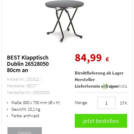
84,99
BEST Klapptisch
€
Dublin 26528050
80cm an
Direktlieferung ab Lager
Artikel-Nr.: 251512
Hersteller
Hersteller: BEST
Liefertermin erfragen
Ihre Notiz
Hersteller-Nr.: 26528050
Maße:
800 x 730 mm (Ø x H)
Menge:
•
STK
Gewicht:
10,1 kg
•
Farbe:
anthrazit
•