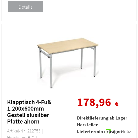
178,96
Klapptisch 4-Fuß
€
1.200x600mm
Gestell alusilber
Direktlieferung ab Lager
Platte ahorn
Hersteller
Artikel-Nr.: 212753
Liefertermin erfragen
Ihre Notiz
Hersteller: BIG