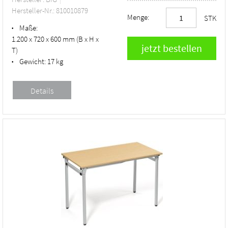
Hersteller-Nr.: 810010879
Menge:
STK
Maße:
•
1.200 x 720 x 600 mm (B x H x
T)
Gewicht:
17 kg
•