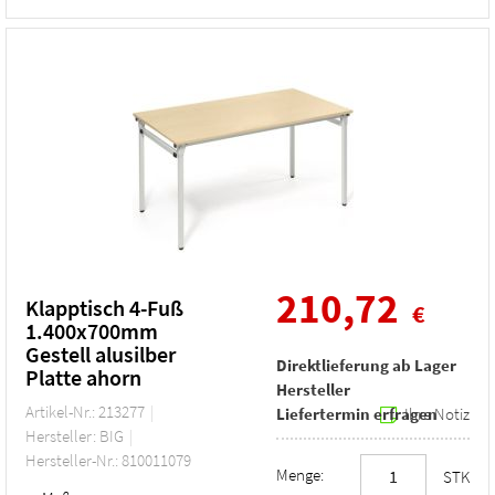
210,72
Klapptisch 4-Fuß
€
1.400x700mm
Gestell alusilber
Direktlieferung ab Lager
Platte ahorn
Hersteller
Artikel-Nr.: 213277
Liefertermin erfragen
Ihre Notiz
Hersteller: BIG
Hersteller-Nr.: 810011079
Menge:
STK