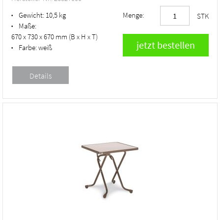
Gewicht:
10,5 kg
Menge:
•
STK
Maße:
•
670 x 730 x 670 mm (B x H x T)
Farbe:
weiß
•