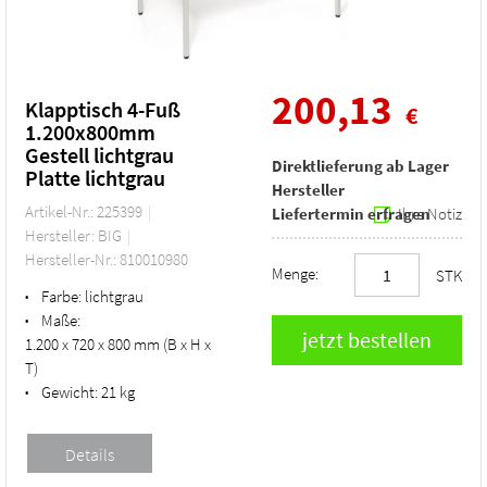
200,13
Klapptisch 4-Fuß
€
1.200x800mm
Gestell lichtgrau
Direktlieferung ab Lager
Platte lichtgrau
Hersteller
Artikel-Nr.: 225399
Liefertermin erfragen
Ihre Notiz
Hersteller: BIG
Hersteller-Nr.: 810010980
Menge:
STK
Farbe:
lichtgrau
•
Maße:
•
1.200 x 720 x 800 mm (B x H x
T)
Gewicht:
21 kg
•