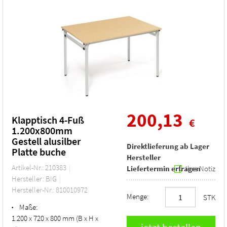
200,13
Klapptisch 4-Fuß
€
1.200x800mm
Gestell alusilber
Direktlieferung ab Lager
Platte buche
Hersteller
Artikel-Nr.: 210383
Liefertermin erfragen
Ihre Notiz
Hersteller: BIG
Hersteller-Nr.: 810010972
Menge:
STK
Maße:
•
1.200 x 720 x 800 mm (B x H x