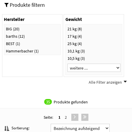
Produkte filtern
Hersteller
Gewicht
BIG
(20)
21 kg
(8)
barths
(12)
17 kg
(4)
BEST
(1)
25 kg
(4)
Hammerbacher
(1)
10,1 kg
(3)
10,5 kg
(3)
Alle Filter anzeigen
Farbe
lichtgrau
(5)
35
Produkte gefunden
anthrazit
(4)
braun
(4)
Seite:
1
2
weiß
(4)
Sortierung: