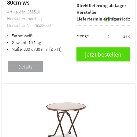
80cm ws
Direktlieferung ab Lager
Artikel-Nr.: 251510
Hersteller
Hersteller: barths
Liefertermin erfragen
Ihre Notiz
Hersteller-Nr.: 26528000
Farbe:
weiß
Menge:
•
STK
Gewicht:
10,1 kg
•
Maße:
800 x 730 mm (Ø x H)
•