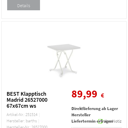
89,99
BEST Klapptisch
€
Madrid 26527000
67x67cm ws
Direktlieferung ab Lager
Artikel-Nr.: 251514
Hersteller
Hersteller: barths
Liefertermin erfragen
Ihre Notiz
Hersteller-Nr.: 26527000