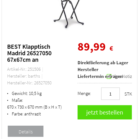
89,99
BEST Klapptisch
€
Madrid 26527050
67x67cm an
Direktlieferung ab Lager
Artikel-Nr.: 251506
Hersteller
Hersteller: barths
Liefertermin erfragen
Ihre Notiz
Hersteller-Nr.: 26527050
Gewicht:
10,5 kg
Menge:
•
STK
Maße:
•
670 x 730 x 670 mm (B x H x T)
Farbe:
anthrazit
•