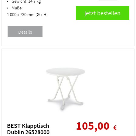
Gewicht:
14,7 kg
•
Maße:
•
1.000 x 730 mm (Ø x H)
105,00
BEST Klapptisch
€
Dublin 26528000