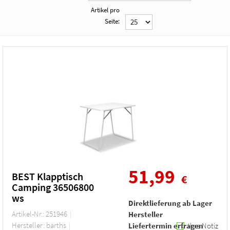
Artikel pro
Seite:
51,99
BEST Klapptisch
€
Camping 36506800
ws
Direktlieferung ab Lager
Artikel-Nr.: 251946
Hersteller
Hersteller: barths
Liefertermin erfragen
Ihre Notiz