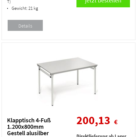
T)
Gewicht:
21 kg
•
200,13
Klapptisch 4-Fuß
€
1.200x800mm
Gestell alusilber
Direktlieferung ab Lager