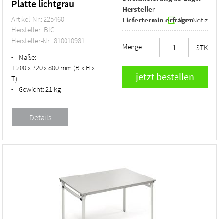
Platte lichtgrau
Hersteller
Artikel-Nr.: 225460
Liefertermin erfragen
Ihre Notiz
Hersteller: BIG
Hersteller-Nr.: 810010981
Menge:
STK
Maße:
•
1.200 x 720 x 800 mm (B x H x
T)
Gewicht:
21 kg
•