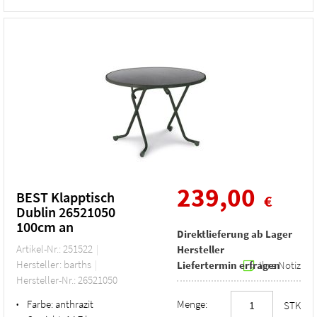
239,00
BEST Klapptisch
€
Dublin 26521050
100cm an
Direktlieferung ab Lager
Artikel-Nr.: 251522
Hersteller
Hersteller: barths
Liefertermin erfragen
Ihre Notiz
Hersteller-Nr.: 26521050
Farbe:
anthrazit
Menge:
•
STK