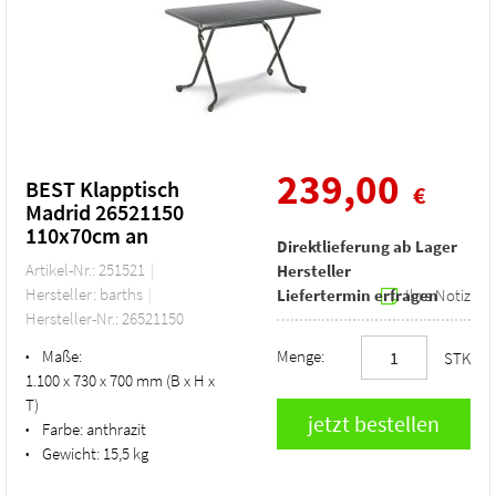
239,00
BEST Klapptisch
€
Madrid 26521150
110x70cm an
Direktlieferung ab Lager
Artikel-Nr.: 251521
Hersteller
Hersteller: barths
Liefertermin erfragen
Ihre Notiz
Hersteller-Nr.: 26521150
Maße:
Menge:
•
STK
1.100 x 730 x 700 mm (B x H x
T)
Farbe:
anthrazit
•
Gewicht:
15,5 kg
•