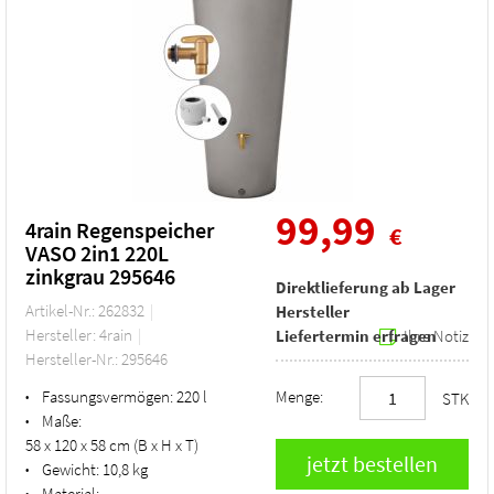
99,99
4rain Regenspeicher
€
VASO 2in1 220L
zinkgrau 295646
Direktlieferung ab Lager
Artikel-Nr.: 262832
Hersteller
Hersteller: 4rain
Liefertermin erfragen
Ihre Notiz
Hersteller-Nr.: 295646
Fassungsvermögen:
220 l
Menge:
•
STK
Maße:
•
58 x 120 x 58 cm (B x H x T)
Gewicht:
10,8 kg
•
Material:
•