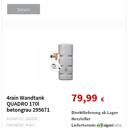
79,99
4rain Wandtank
€
QUADRO 170l
betongrau 295671
Direktlieferung ab Lager
Artikel-Nr.: 262828
Hersteller
Hersteller: 4rain
Liefertermin erfragen
Ihre Notiz