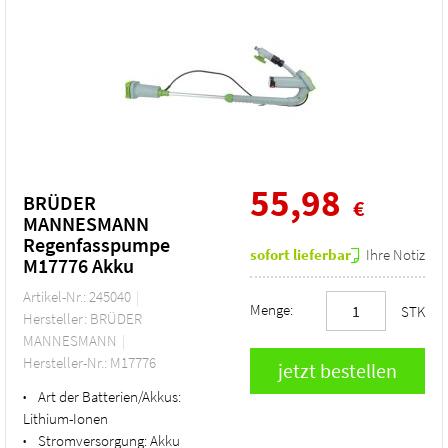
55,98
BRÜDER
€
MANNESMANN
Regenfasspumpe
sofort lieferbar
Ihre Notiz
M17776 Akku
Artikel-Nr.: 245040
Menge:
STK
Hersteller: BRÜDER
MANNESMANN
Hersteller-Nr.: M17776
Art der Batterien/Akkus:
•
Lithium-Ionen
Stromversorgung:
Akku
•