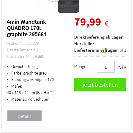
79,99
4rain Wandtank
€
QUADRO 170l
graphite 295681
Direktlieferung ab Lager
Artikel-Nr.: 262829
Hersteller
Hersteller: 4rain
Liefertermin erfragen
Ihre Notiz
Hersteller-Nr.: 295681
Gewicht:
6,5 kg
Menge:
•
STK
Farbe:
graphite grey
•
Fassungsvermögen:
170 l
•
Maße:
•
40 x 118 x 42 cm (B x H x T)
Material:
Polyethylen
•