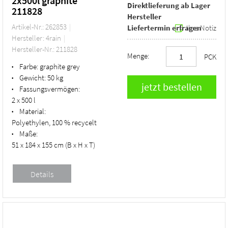
2x500l graphite
Direktlieferung ab Lager
211828
Hersteller
Artikel-Nr.: 262853
Liefertermin erfragen
Ihre Notiz
Hersteller: 4rain
Hersteller-Nr.: 211828
Menge:
PCK
Farbe:
graphite grey
•
Gewicht:
50 kg
•
Fassungsvermögen:
•
2 x 500 l
Material:
•
Polyethylen, 100 % recycelt
Maße:
•
51 x 184 x 155 cm (B x H x T)