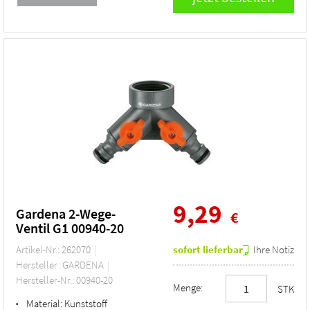
9,29
Gardena 2-Wege-
€
Ventil G1 00940-20
Artikel-Nr.: 262070
sofort lieferbar
Ihre Notiz
Hersteller: GARDENA
Hersteller-Nr.: 00940-20
Menge:
STK
Material:
Kunststoff
•