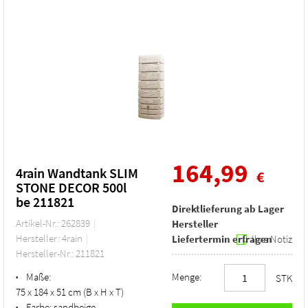
164,99
4rain Wandtank SLIM
€
STONE DECOR 500l
be 211821
Direktlieferung ab Lager
Artikel-Nr.: 262839
Hersteller
Hersteller: 4rain
Liefertermin erfragen
Ihre Notiz
Hersteller-Nr.: 211821
Maße:
Menge:
•
STK
75 x 184 x 51 cm (B x H x T)
Farbe:
sandbeige
•