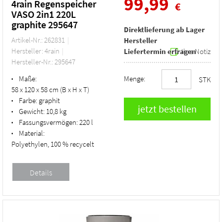
99,99
4rain Regenspeicher
€
VASO 2in1 220L
graphite 295647
Direktlieferung ab Lager
Artikel-Nr.: 262831
Hersteller
Hersteller: 4rain
Liefertermin erfragen
Ihre Notiz
Hersteller-Nr.: 295647
Maße:
Menge:
•
STK
58 x 120 x 58 cm (B x H x T)
Farbe:
graphit
•
Gewicht:
10,8 kg
•
Fassungsvermögen:
220 l
•
Material:
•
Polyethylen, 100 % recycelt