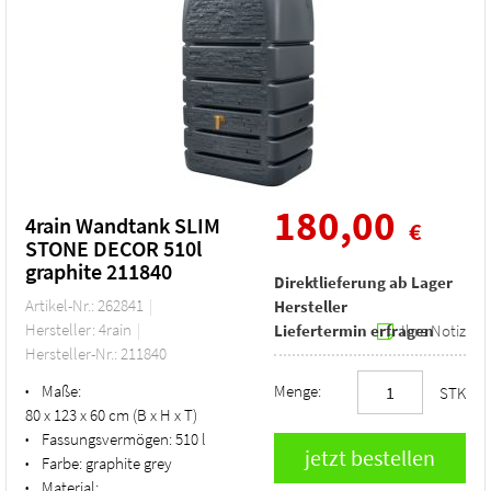
180,00
4rain Wandtank SLIM
€
STONE DECOR 510l
graphite 211840
Direktlieferung ab Lager
Artikel-Nr.: 262841
Hersteller
Hersteller: 4rain
Liefertermin erfragen
Ihre Notiz
Hersteller-Nr.: 211840
Maße:
Menge:
•
STK
80 x 123 x 60 cm (B x H x T)
Fassungsvermögen:
510 l
•
Farbe:
graphite grey
•
Material:
•