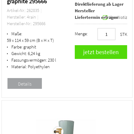
graphite 295666
Direktlieferung ab Lager
Artikel-Nr.: 262835
Hersteller
Hersteller: 4rain
Liefertermin erfragen
Ihre Notiz
Hersteller-Nr.: 295666
Maße:
Menge:
•
STK
59 x 114 x 59 cm (B x H x T)
Farbe:
graphit
•
Gewicht:
6,24 kg
•
Fassungsvermögen:
230 l
•
Material:
Polyethylen
•