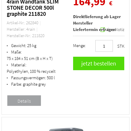
164,99
4rain Wandtank SLIM
€
STONE DECOR 500l
graphite 211820
Direktlieferung ab Lager
Artikel-Nr.: 262840
Hersteller
Hersteller: 4rain
Liefertermin erfragen
Ihre Notiz
Hersteller-Nr.: 211820
Gewicht:
25 kg
Menge:
•
STK
Maße:
•
75 x 184 x 51 cm (B x H x T)
Material:
•
Polyethylen, 100 % recycelt
Fassungsvermögen:
500 l
•
Farbe:
graphite grey
•