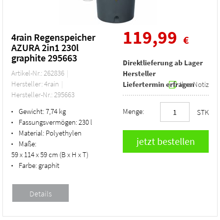
119,99
4rain Regenspeicher
€
AZURA 2in1 230l
graphite 295663
Direktlieferung ab Lager
Artikel-Nr.: 262836
Hersteller
Hersteller: 4rain
Liefertermin erfragen
Ihre Notiz
Hersteller-Nr.: 295663
Gewicht:
7,74 kg
Menge:
•
STK
Fassungsvermögen:
230 l
•
Material:
Polyethylen
•
Maße:
•
59 x 114 x 59 cm (B x H x T)
Farbe:
graphit
•