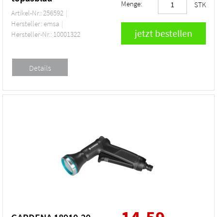
Menge:
STK
Artikel-Nr.: 256592
Hersteller: emsa
Hersteller-Nr.: 10001322