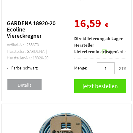
16,59
GARDENA 18920-20
€
Ecoline
Viereckregner
Direktlieferung ab Lager
Artikel-Nr.: 255670
Hersteller
Hersteller: GARDENA
Liefertermin erfragen
Ihre Notiz
Hersteller-Nr.: 18920-20
Farbe:
schwarz
Menge:
•
STK