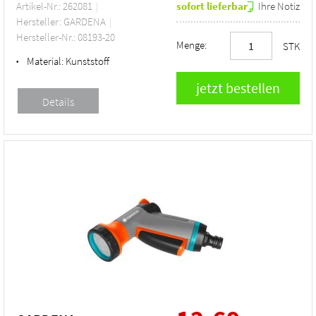
Artikel-Nr.: 262081
sofort lieferbar
Ihre Notiz
Hersteller: GARDENA
Hersteller-Nr.: 08193-20
Menge:
STK
Material:
Kunststoff
•