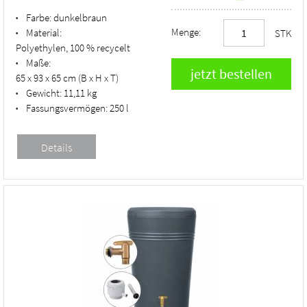
Farbe:
dunkelbraun
•
Menge:
Material:
STK
•
Polyethylen, 100 % recycelt
Maße:
•
65 x 93 x 65 cm (B x H x T)
Gewicht:
11,11 kg
•
Fassungsvermögen:
250 l
•