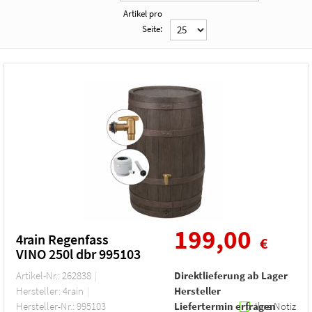
Artikel pro
Seite:
199,00
4rain Regenfass
€
VINO 250l dbr 995103
Artikel-Nr.: 262838
Direktlieferung ab Lager
Hersteller: 4rain
Hersteller
Hersteller-Nr.: 995103
Liefertermin erfragen
Ihre Notiz