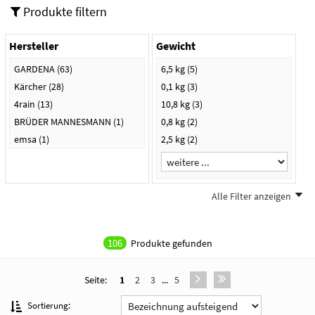
Produkte filtern
Hersteller
Gewicht
GARDENA
(63)
6,5 kg
(5)
Kärcher
(28)
0,1 kg
(3)
4rain
(13)
10,8 kg
(3)
BRÜDER MANNESMANN
(1)
0,8 kg
(2)
emsa
(1)
2,5 kg
(2)
Alle Filter anzeigen
Farbe
schwarz/gelb
(10)
106
Produkte gefunden
schwarz
(7)
gelb
(5)
Seite:
1
2
3
...
5
messing
(5)
graphite grey
(4)
Sortierung: