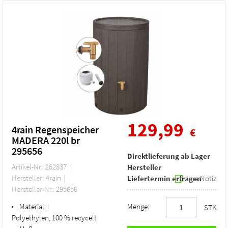
129,99
4rain Regenspeicher
€
MADERA 220l br
295656
Direktlieferung ab Lager
Artikel-Nr.: 262837
Hersteller
Hersteller: 4rain
Liefertermin erfragen
Ihre Notiz
Hersteller-Nr.: 295656
Material:
Menge:
•
STK
Polyethylen, 100 % recycelt