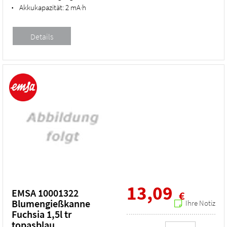
Akkukapazität:
2 mA·h
•
13,09
EMSA 10001322
€
Blumengießkanne
Ihre Notiz
Fuchsia 1,5l tr
topasblau