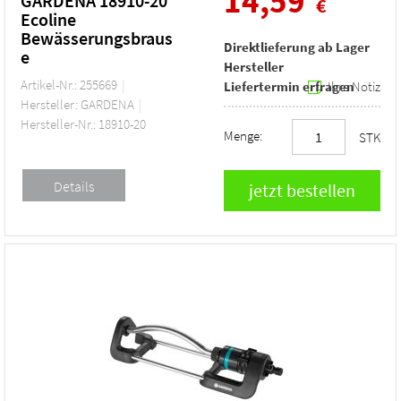
14,59
GARDENA 18910-20
€
Ecoline
Bewässerungsbraus
Direktlieferung ab Lager
e
Hersteller
Artikel-Nr.: 255669
Liefertermin erfragen
Ihre Notiz
Hersteller: GARDENA
Hersteller-Nr.: 18910-20
Menge:
STK