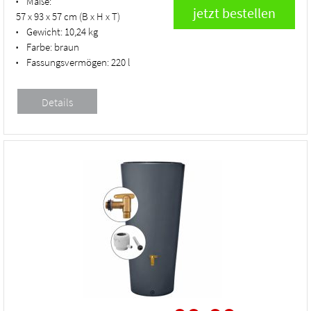
Maße:
•
57 x 93 x 57 cm (B x H x T)
Gewicht:
10,24 kg
•
Farbe:
braun
•
Fassungsvermögen:
220 l
•