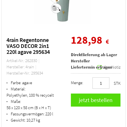
128,98
4rain Regentonne
€
VASO DECOR 2in1
220l agave 295634
Direktlieferung ab Lager
Artikel-Nr.: 262830
Hersteller
Hersteller: 4rain
Liefertermin erfragen
Ihre Notiz
Hersteller-Nr.: 295634
Farbe:
agave
Menge:
•
STK
Material:
•
Polyethylen, 100 % recycelt
Maße:
•
58 x 120 x 58 cm (B x H x T)
Fassungsvermögen:
220 l
•
Gewicht:
10,27 kg
•