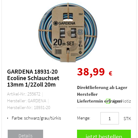
38,99
GARDENA 18931-20
€
Ecoline Schlauchset
13mm 1/2Zoll 20m
Direktlieferung ab Lager
Artikel-Nr.: 255672
Hersteller
Hersteller: GARDENA
Liefertermin erfragen
Ihre Notiz
Hersteller-Nr.: 18931-20
Farbe:
schwarz/grau/türkis
Menge:
•
STK