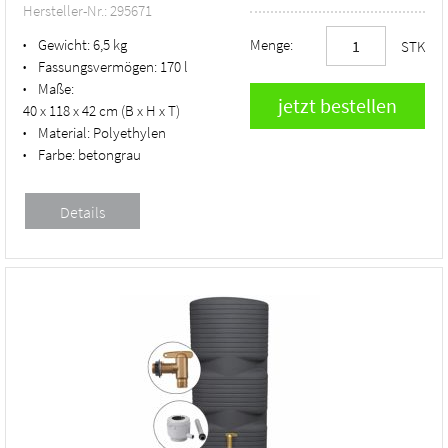
Hersteller-Nr.: 295671
Gewicht:
6,5 kg
Menge:
•
STK
Fassungsvermögen:
170 l
•
Maße:
•
40 x 118 x 42 cm (B x H x T)
Material:
Polyethylen
•
Farbe:
betongrau
•