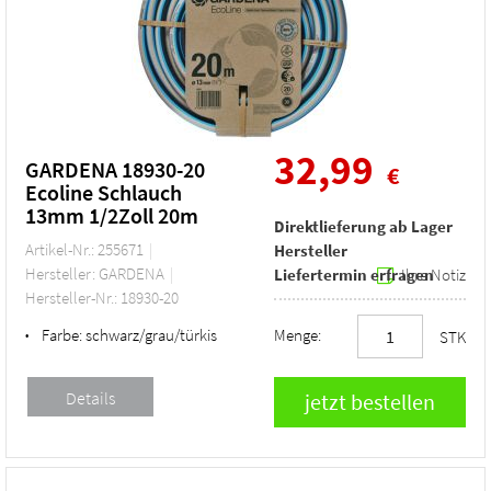
32,99
GARDENA 18930-20
€
Ecoline Schlauch
13mm 1/2Zoll 20m
Direktlieferung ab Lager
Artikel-Nr.: 255671
Hersteller
Hersteller: GARDENA
Liefertermin erfragen
Ihre Notiz
Hersteller-Nr.: 18930-20
Farbe:
schwarz/grau/türkis
Menge:
•
STK