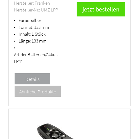
Hersteller: Franken
Hersteller-Nr.: UMZ LPP
Farbe:
silber
•
Format:
133 mm
•
Inhalt:
1 Stück
•
Länge:
133 mm
•
•
Art der Batterien/Akkus:
LR41