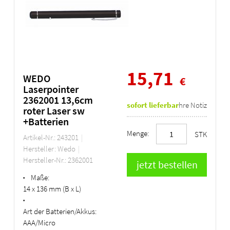
15,71
WEDO
€
Laserpointer
2362001 13,6cm
sofort lieferbar
Ihre Notiz
roter Laser sw
+Batterien
Menge:
STK
Artikel-Nr.: 243201
Hersteller: Wedo
Hersteller-Nr.: 2362001
Maße:
•
14 x 136 mm (B x L)
•
Art der Batterien/Akkus:
AAA/Micro