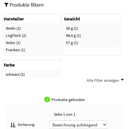
Produkte filtern
Hersteller
Gewicht
Wedo
(2)
36 g
(1)
LogiTech
(2)
48,4 g
(1)
Nobo
(1)
57 g
(1)
Franken
(1)
Farbe
schwarz
(2)
Alle Filter anzeigen
grafit
(1)
schwarz/silber
(1)
silber
(1)
6
Produkte gefunden
Seite 1 von 1
Sortierung: