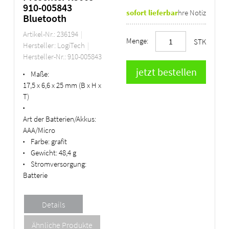
910-005843
sofort lieferbar
Ihre Notiz
Bluetooth
Artikel-Nr.: 236194
Menge:
STK
Hersteller: LogiTech
Hersteller-Nr.: 910-005843
Maße:
•
17,5 x 6,6 x 25 mm (B x H x
T)
•
Art der Batterien/Akkus:
AAA/Micro
Farbe:
grafit
•
Gewicht:
48,4 g
•
Stromversorgung:
•
Batterie