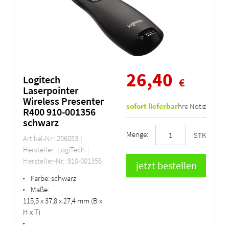
26,40
Logitech
€
Laserpointer
Wireless Presenter
sofort lieferbar
Ihre Notiz
R400 910-001356
schwarz
Menge:
STK
Artikel-Nr.: 206053
Hersteller: LogiTech
Hersteller-Nr.: 910-001356
Farbe:
schwarz
•
Maße:
•
115,5 x 37,8 x 27,4 mm (B x
H x T)
•