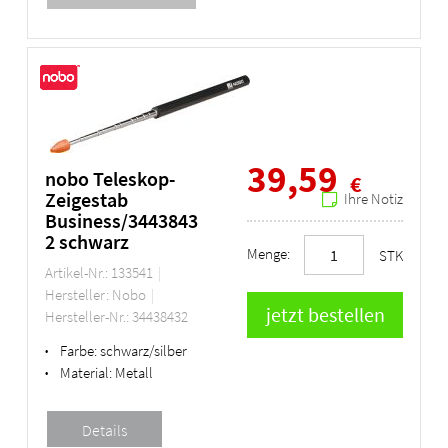
39,59
nobo Teleskop-
€
Zeigestab
Ihre Notiz
Business/3443843
2 schwarz
Menge:
STK
Artikel-Nr.: 133541
Hersteller: Nobo
Hersteller-Nr.: 34438432
Farbe:
schwarz/silber
•
Material:
Metall
•