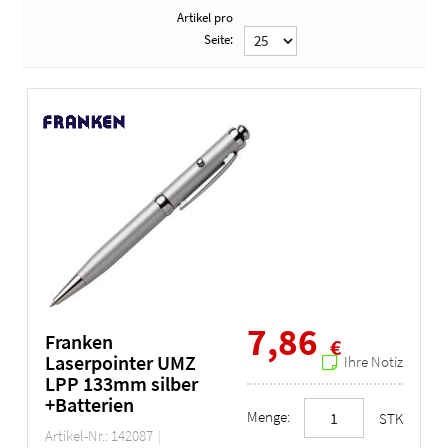
Artikel pro
Seite:
7,86
Franken
€
Laserpointer UMZ
Ihre Notiz
LPP 133mm silber
+Batterien
Menge:
STK
Artikel-Nr.: 142087