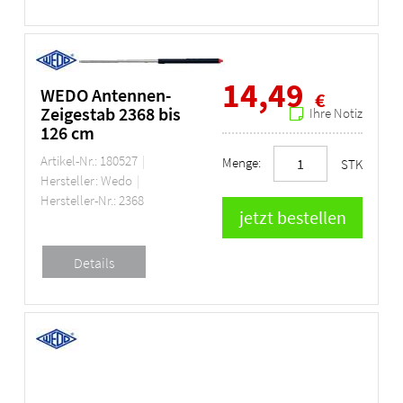
14,49
WEDO Antennen-
€
Zeigestab 2368 bis
Ihre Notiz
126 cm
Artikel-Nr.: 180527
Menge:
STK
Hersteller: Wedo
Hersteller-Nr.: 2368