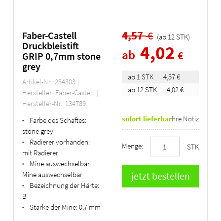
4,57
€
Faber-Castell
(ab
12
STK
)
Druckbleistift
4,02
ab
€
GRIP 0,7mm stone
grey
ab 1 STK
4,57 €
Artikel-Nr.: 234803
ab 12 STK
4,02 €
Hersteller: Faber-Castell
Hersteller-Nr.: 134789
sofort lieferbar
Ihre Notiz
Farbe des Schaftes:
•
stone grey
Radierer vorhanden:
•
Menge:
STK
mit Radierer
Mine auswechselbar:
•
Mine auswechselbar
Bezeichnung der Härte:
•
B
Stärke der Mine:
0,7 mm
•