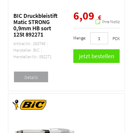
6,09
BIC Druckbleistift
€
Matic STRONG
Ihre Notiz
0,9mm HB sort
12St 892271
Menge:
PCK
Artikel-Nr.: 263748
Hersteller: BIC
Hersteller-Nr.: 892271