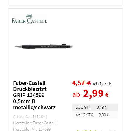
4,57
€
Faber-Castell
(ab
12
STK
)
Druckbleistift
2,99
ab
€
GRIP 134599
0,5mm B
metallic/schwarz
ab 1 STK
3,49 €
ab 12 STK
2,99 €
Artikel-Nr.: 121284
Hersteller: Faber-Castell
Hersteller-Nr.: 134599