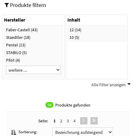
Produkte filtern
Hersteller
Inhalt
Faber-Castell
(43)
12
(14)
Staedtler
(18)
10
(5)
Pentel
(13)
STABILO
(5)
Pilot
(4)
Alle Filter anzeigen
Grammatur
Format
HB
(9)
0,5 mm
(12)
94
Produkte gefunden
B
(4)
0,7 mm
(10)
2B
(3)
0,35 mm
(5)
Seite:
1
2
3
4
2H
(3)
2,0 mm
(5)
H
(3)
0,9 mm
(2)
Sortierung: