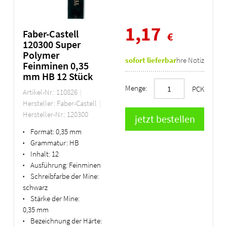
1,17
Faber-Castell
€
120300 Super
Polymer
sofort lieferbar
Ihre Notiz
Feinminen 0,35
mm HB 12 Stück
Menge:
PCK
Artikel-Nr.: 110826
Hersteller: Faber-Castell
Hersteller-Nr.: 120300
Format:
0,35 mm
•
Grammatur:
HB
•
Inhalt:
12
•
Ausführung:
Feinminen
•
Schreibfarbe der Mine:
•
schwarz
Stärke der Mine:
•
0,35 mm
Bezeichnung der Härte:
•