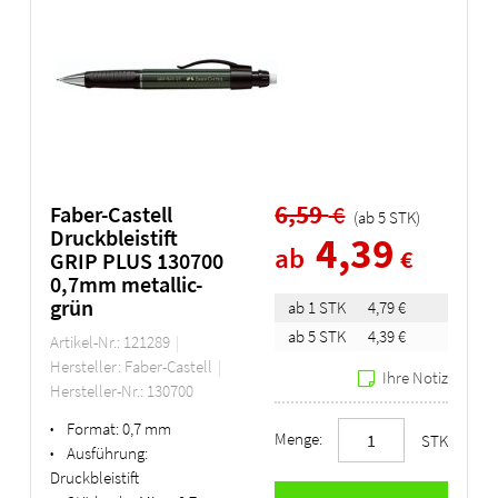
6,59
€
Faber-Castell
(ab
5
STK
)
Druckbleistift
4,39
ab
€
GRIP PLUS 130700
0,7mm metallic-
grün
ab 1 STK
4,79 €
ab 5 STK
4,39 €
Artikel-Nr.: 121289
Hersteller: Faber-Castell
Ihre Notiz
Hersteller-Nr.: 130700
Format:
0,7 mm
•
Menge:
STK
Ausführung:
•
Druckbleistift