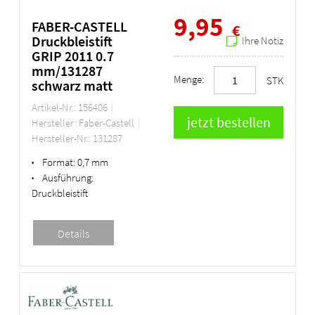
9,95
FABER-CASTELL
€
Druckbleistift
Ihre Notiz
GRIP 2011 0.7
mm/131287
Menge:
STK
schwarz matt
Artikel-Nr.: 156406
Hersteller: Faber-Castell
Hersteller-Nr.: 131287
Format:
0,7 mm
•
Ausführung:
•
Druckbleistift