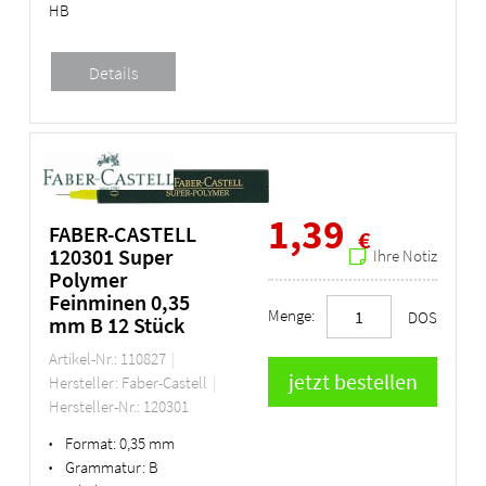
HB
1,39
FABER-CASTELL
€
120301 Super
Ihre Notiz
Polymer
Feinminen 0,35
Menge:
DOS
mm B 12 Stück
Artikel-Nr.: 110827
Hersteller: Faber-Castell
Hersteller-Nr.: 120301
Format:
0,35 mm
•
Grammatur:
B
•