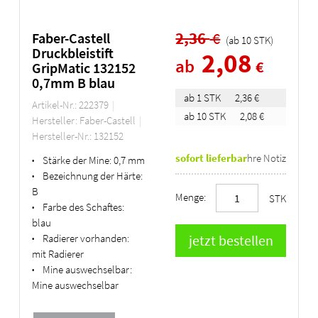
2,36
€
Faber-Castell
(ab
10
STK
)
Druckbleistift
2,08
ab
€
GripMatic 132152
0,7mm B blau
ab 1 STK
2,36 €
Artikel-Nr.: 222379
ab 10 STK
2,08 €
Hersteller: Faber-Castell
Hersteller-Nr.: 132152
sofort lieferbar
Ihre Notiz
Stärke der Mine:
0,7 mm
•
Bezeichnung der Härte:
•
B
Menge:
STK
Farbe des Schaftes:
•
blau
Radierer vorhanden:
•
mit Radierer
Mine auswechselbar:
•
Mine auswechselbar