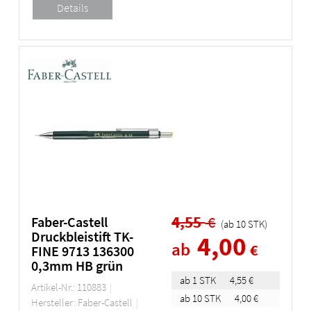
4,55
€
Faber-Castell
(ab
10
STK
)
Druckbleistift TK-
4,00
ab
€
FINE 9713 136300
0,3mm HB grün
ab 1 STK
4,55 €
Artikel-Nr.: 110883
ab 10 STK
4,00 €
Hersteller: Faber-Castell