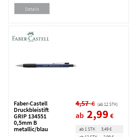
4,57
€
Faber-Castell
(ab
12
STK
)
Druckbleistift
2,99
ab
€
GRIP 134551
0,5mm B
metallic/blau
ab 1 STK
3,49 €
ab 12 STK
2,99 €