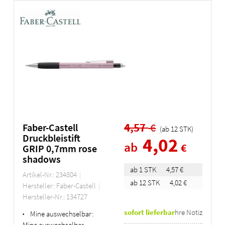
4,57
€
Faber-Castell
(ab
12
STK
)
Druckbleistift
4,02
ab
€
GRIP 0,7mm rose
shadows
ab 1 STK
4,57 €
Artikel-Nr.: 234804
ab 12 STK
4,02 €
Hersteller: Faber-Castell
Hersteller-Nr.: 134727
sofort lieferbar
Ihre Notiz
Mine auswechselbar:
•
Mine auswechselbar