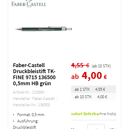
4,55
€
Faber-Castell
(ab
10
STK
)
Druckbleistift TK-
4,00
ab
€
FINE 9715 136500
0,5mm HB grün
ab 1 STK
4,55 €
Artikel-Nr.: 110884
ab 10 STK
4,00 €
Hersteller: Faber-Castell
Hersteller-Nr.: 136500
sofort lieferbar
Ihre Notiz
Format:
0,5 mm
•
Ausführung:
•
Druckbleistift