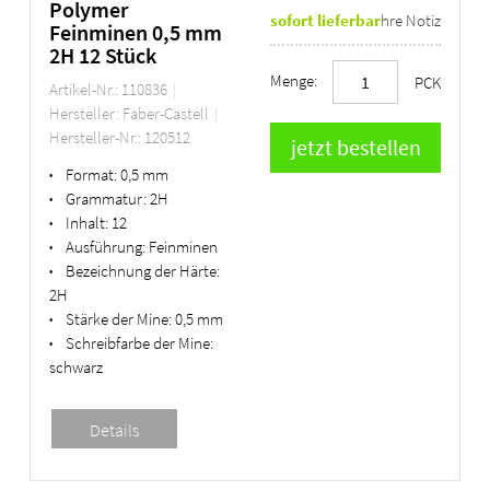
Polymer
sofort lieferbar
Ihre Notiz
Feinminen 0,5 mm
2H 12 Stück
Menge:
PCK
Artikel-Nr.: 110836
Hersteller: Faber-Castell
Hersteller-Nr.: 120512
Format:
0,5 mm
•
Grammatur:
2H
•
Inhalt:
12
•
Ausführung:
Feinminen
•
Bezeichnung der Härte:
•
2H
Stärke der Mine:
0,5 mm
•
Schreibfarbe der Mine:
•
schwarz