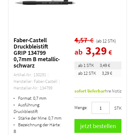
4,57
€
Faber-Castell
(ab
12
STK
)
Druckbleistift
3,29
ab
€
GRIP 134799
0,7mm B metallic-
schwarz
ab 1 STK
3,49 €
ab 12 STK
3,29 €
Artikel-Nr.: 130291
Hersteller: Faber-Castell
Hersteller-Nr.: 134799
sofort lieferbar
Ihre Notiz
Format:
0,7 mm
•
Ausführung:
•
Menge:
STK
Druckbleistift
Stärke der Mine:
0,7 mm
•
Bezeichnung der Härte:
•
B