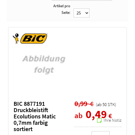
Artikel pro
Seite:
Farbe
grau
(5)
weiß
(2)
grau/weiß
(1)
0,99
€
BIC 8877191
(ab
50
STK
)
Druckbleistift
0,49
ab
€
Ecolutions Matic
Ihre Notiz
0,7mm farbig
sortiert