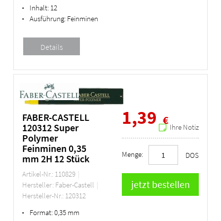
Inhalt:
12
•
Ausführung:
Feinminen
•
1,39
FABER-CASTELL
€
120312 Super
Ihre Notiz
Polymer
Feinminen 0,35
Menge:
DOS
mm 2H 12 Stück
Artikel-Nr.: 110829
Hersteller: Faber-Castell
Hersteller-Nr.: 120312
Format:
0,35 mm
•