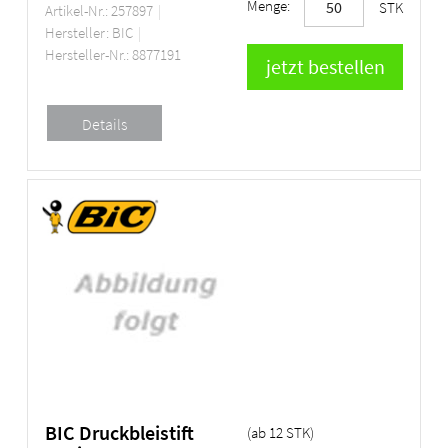
Menge:
STK
Artikel-Nr.: 257897
Hersteller: BIC
Hersteller-Nr.: 8877191
BIC Druckbleistift
(ab
12
STK
)