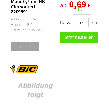
Matic 0,7mm HB
0,69
ab
€
Clip sortiert
Ihre Notiz
8209591
Artikel-Nr.: 263747
Menge:
STK
Hersteller: BIC
Hersteller-Nr.: 8209591