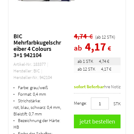
4,74
€
BIC
(ab
12
STK
)
Mehrfarbkugelschr
4,17
ab
€
eiber 4 Colours
3+1 942104
ab 1 STK
4,74 €
Artikel-Nr.: 183377
ab 12 STK
4,17 €
Hersteller: BIC
Hersteller-Nr.: 942104
sofort lieferbar
Ihre Notiz
Farbe:
grau/weiß
•
Format:
0,4 mm
•
Strichstärke:
•
Menge:
STK
rot, blau, schwarz: 0,4 mm,
Bleistift: 0,7 mm
Bezeichnung der Härte:
•
HB
Farbe des Schaftes:
•