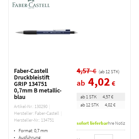
4,57
€
Faber-Castell
(ab
12
STK
)
Druckbleistift
4,02
ab
€
GRIP 134751
0,7mm B metallic-
blau
ab 1 STK
4,57 €
ab 12 STK
4,02 €
Artikel-Nr.: 130290
Hersteller: Faber-Castell
Hersteller-Nr.: 134751
sofort lieferbar
Ihre Notiz
Format:
0,7 mm
•
Ausführung:
•