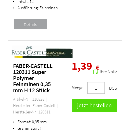
Inhalt:
12
•
Ausführung:
Feinminen
•
1,39
FABER-CASTELL
€
120311 Super
Ihre Notiz
Polymer
Feinminen 0,35
Menge:
DOS
mm H 12 Stück
Artikel-Nr.: 110828
Hersteller: Faber-Castell
Hersteller-Nr.: 120311
Format:
0,35 mm
•
Grammatur:
H
•