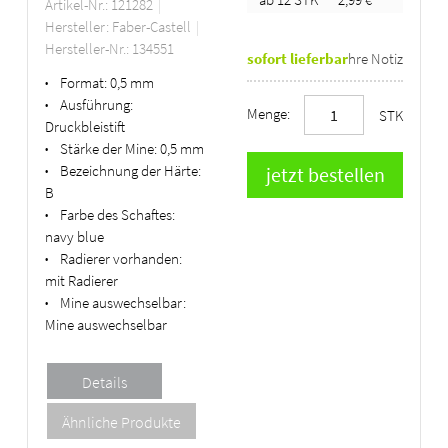
Artikel-Nr.: 121282
Hersteller: Faber-Castell
Hersteller-Nr.: 134551
sofort lieferbar
Ihre Notiz
Format:
0,5 mm
•
Ausführung:
•
Menge:
STK
Druckbleistift
Stärke der Mine:
0,5 mm
•
Bezeichnung der Härte:
•
B
Farbe des Schaftes:
•
navy blue
Radierer vorhanden:
•
mit Radierer
Mine auswechselbar:
•
Mine auswechselbar