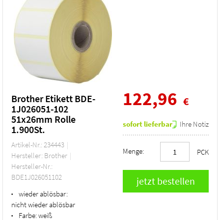
122,96
Brother Etikett BDE-
€
1J026051-102
51x26mm Rolle
sofort lieferbar
Ihre Notiz
1.900St.
Artikel-Nr.: 234443
Menge:
PCK
Hersteller: Brother
Hersteller-Nr.:
BDE1J026051102
wieder ablösbar:
•
nicht wieder ablösbar
Farbe:
weiß
•