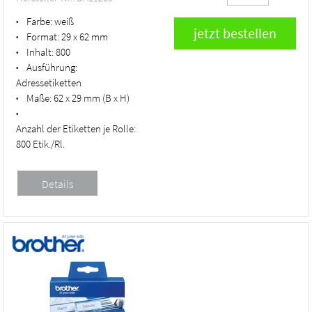
Farbe:
weiß
•
Format:
29 x 62 mm
•
Inhalt:
800
•
Ausführung:
•
Adressetiketten
Maße:
62 x 29 mm (B x H)
•
•
Anzahl der Etiketten je Rolle:
800 Etik./Rl.