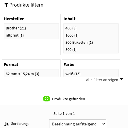
Produkte filtern
Hersteller
Inhalt
Brother
(21)
400
(3)
rillprint
(1)
1000
(1)
300 Etiketten
(1)
800
(1)
Format
Farbe
62 mm x 15,24 m
(3)
weiß
(15)
Alle Filter anzeigen
12 mm x 30,48 m
(1)
gelb
(2)
17 x 54 mm
(1)
transparent
(1)
23 x 23 mm
(1)
22
Produkte gefunden
29 mm x 30,48 m
(1)
Seite 1 von 1
Sortierung: