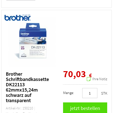
70,03
Brother
€
Schriftbandkassette
Ihre Notiz
DK22113
62mmx15,24m
Menge:
STK
schwarz auf
transparent
Artikel-Nr.: 150210