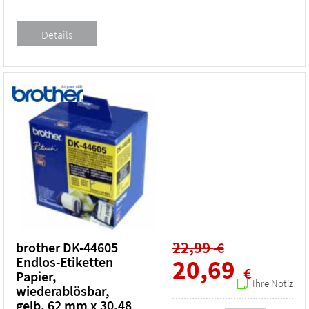
22,99
€
brother DK-44605
Endlos-Etiketten
20,69
€
Papier,
Ihre Notiz
wiederablösbar,
gelb, 62 mm x 30,48