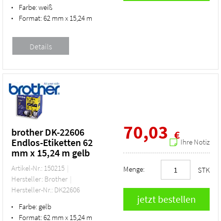
Farbe:
weiß
•
Format:
62 mm x 15,24 m
•
70,03
brother DK-22606
€
Endlos-Etiketten 62
Ihre Notiz
mm x 15,24 m gelb
Artikel-Nr.: 150215
Menge:
STK
Hersteller: Brother
Hersteller-Nr.: DK22606
Farbe:
gelb
•
Format:
62 mm x 15,24 m
•