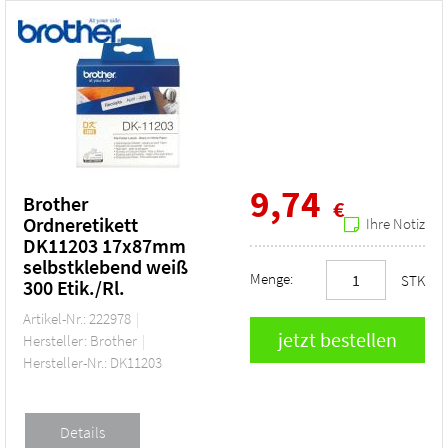
9,74
Brother
€
Ordneretikett
Ihre Notiz
DK11203 17x87mm
selbstklebend weiß
Menge:
STK
300 Etik./Rl.
Artikel-Nr.: 222978
Hersteller: Brother
Hersteller-Nr.: DK11203