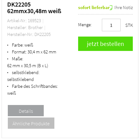
DK22205
sofort lieferbar
Ihre Notiz
62mmx30,48m weiß
Artikel-Nr.: 169523
Menge:
STK
Hersteller: Brother
Hersteller-Nr.: DK22205
Farbe:
weiß
•
Format:
30,4 m x 62 mm
•
Maße:
•
62 mm x 30,5 m (B x L)
selbstklebend:
•
selbstklebend
Farbe des Schriftbandes:
•
weiß