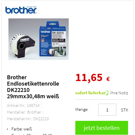
11,65
Brother
€
Endlosetikettenrolle
DK22210
sofort lieferbar
Ihre Notiz
29mmx30,48m weiß
Artikel-Nr.: 148714
Menge:
STK
Hersteller: Brother
Hersteller-Nr.: DK22210
Farbe:
weiß
•