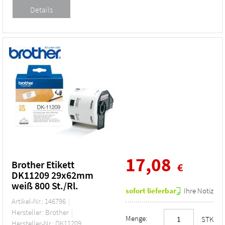
17,08
Brother Etikett
€
DK11209 29x62mm
weiß 800 St./Rl.
sofort lieferbar
Ihre Notiz
Artikel-Nr.: 146796
Hersteller: Brother
Menge:
STK
Hersteller-Nr.: DK11209