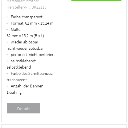
Hersteller: Brother
Hersteller-Nr.: DK22113
Farbe:
transparent
•
Format:
62 mm x 15,24 m
•
Maße:
•
62 mm x 15,2 m (B x L)
wieder ablösbar:
•
nicht wieder ablösbar
perforiert:
nicht perforiert
•
selbstklebend:
•
selbstklebend
Farbe des Schriftbandes:
•
transparent
Anzahl der Bahnen:
•
1-bahnig