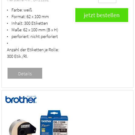
Farbe:
weiß
•
Format:
62 x 100 mm
•
Inhalt:
300 Etiketten
•
Maße:
62 x 100 mm (B x H)
•
perforiert:
nicht perforiert
•
•
Anzahl der Etiketten je Rolle:
300 Etik./Rl.