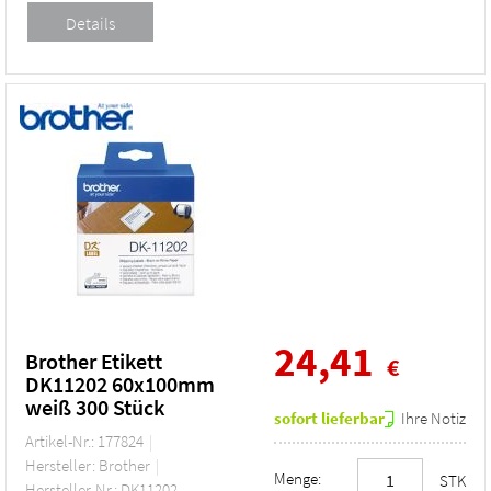
24,41
Brother Etikett
€
DK11202 60x100mm
weiß 300 Stück
sofort lieferbar
Ihre Notiz
Artikel-Nr.: 177824
Hersteller: Brother
Menge:
STK
Hersteller-Nr.: DK11202