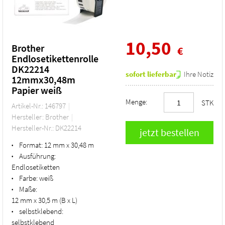
10,50
Brother
€
Endlosetikettenrolle
DK22214
sofort lieferbar
Ihre Notiz
12mmx30,48m
Papier weiß
Menge:
STK
Artikel-Nr.: 146797
Hersteller: Brother
Hersteller-Nr.: DK22214
Format:
12 mm x 30,48 m
•
Ausführung:
•
Endlosetiketten
Farbe:
weiß
•
Maße:
•
12 mm x 30,5 m (B x L)
selbstklebend:
•
selbstklebend