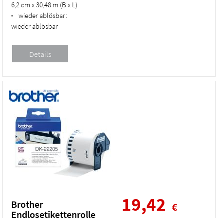
6,2 cm x 30,48 m (B x L)
wieder ablösbar:
•
wieder ablösbar
19,42
Brother
€
Endlosetikettenrolle