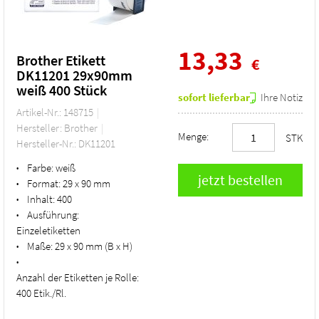
13,33
Brother Etikett
€
DK11201 29x90mm
weiß 400 Stück
sofort lieferbar
Ihre Notiz
Artikel-Nr.: 148715
Hersteller: Brother
Menge:
STK
Hersteller-Nr.: DK11201
Farbe:
weiß
•
Format:
29 x 90 mm
•
Inhalt:
400
•
Ausführung:
•
Einzeletiketten
Maße:
29 x 90 mm (B x H)
•
•
Anzahl der Etiketten je Rolle:
400 Etik./Rl.