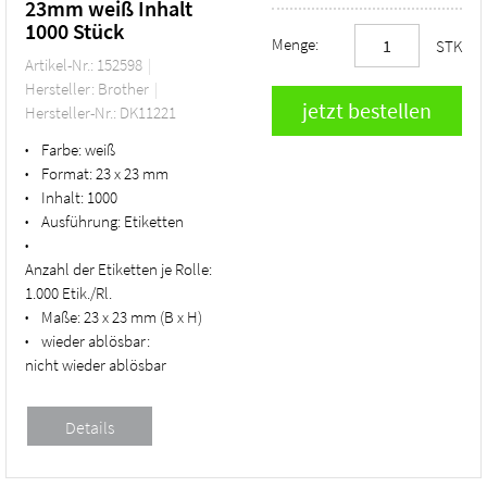
23mm weiß Inhalt
1000 Stück
Menge:
STK
Artikel-Nr.: 152598
Hersteller: Brother
Hersteller-Nr.: DK11221
Farbe:
weiß
•
Format:
23 x 23 mm
•
Inhalt:
1000
•
Ausführung:
Etiketten
•
•
Anzahl der Etiketten je Rolle:
1.000 Etik./Rl.
Maße:
23 x 23 mm (B x H)
•
wieder ablösbar:
•
nicht wieder ablösbar