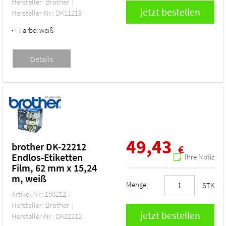
Hersteller: Brother
Hersteller-Nr.: DK11219
Farbe:
weiß
•
49,43
brother DK-22212
€
Endlos-Etiketten
Ihre Notiz
Film, 62 mm x 15,24
m, weiß
Menge:
STK
Artikel-Nr.: 150212
Hersteller: Brother
Hersteller-Nr.: DK22212