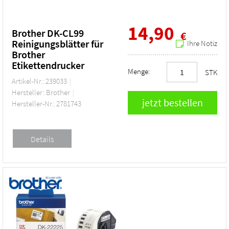
14,90
Brother DK-CL99
€
Reinigungsblätter für
Ihre Notiz
Brother
Etikettendrucker
Menge:
STK
Artikel-Nr.: 239033
Hersteller: Brother
Hersteller-Nr.: 2781743