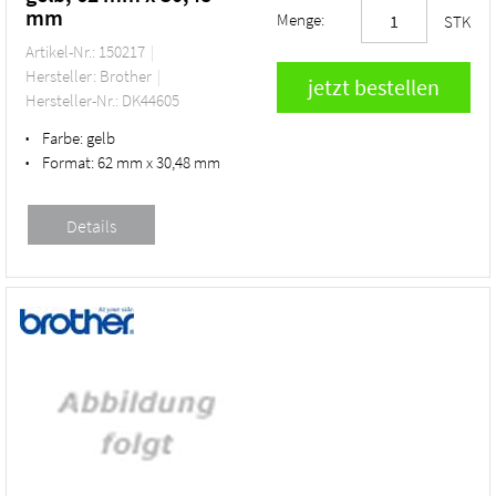
mm
Menge:
STK
Artikel-Nr.: 150217
Hersteller: Brother
Hersteller-Nr.: DK44605
Farbe:
gelb
•
Format:
62 mm x 30,48 mm
•