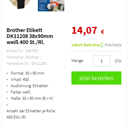
14,07
Brother Etikett
€
DK11208 38x90mm
weiß 400 St./Rl.
sofort lieferbar
Ihre Notiz
Artikel-Nr.: 146795
Hersteller: Brother
Menge:
STK
Hersteller-Nr.: DK11208
Format:
38 x 90 mm
•
Inhalt:
400
•
Ausführung:
Etiketten
•
Farbe:
weiß
•
Maße:
38 x 90 mm (B x H)
•
•
Anzahl der Etiketten je Rolle:
400 Etik./Rl.