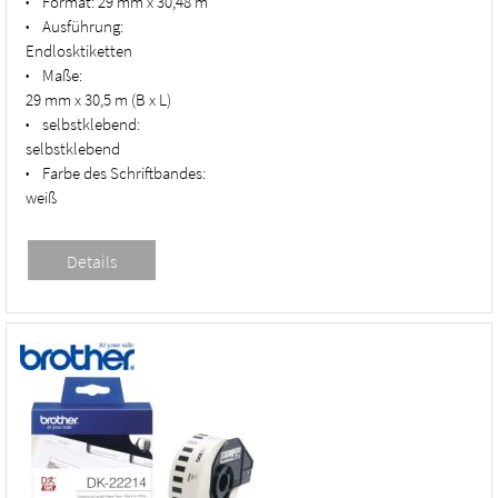
Format:
29 mm x 30,48 m
•
Ausführung:
•
Endlosktiketten
Maße:
•
29 mm x 30,5 m (B x L)
selbstklebend:
•
selbstklebend
Farbe des Schriftbandes:
•
weiß