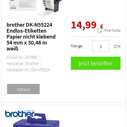
14,99
brother DK-N55224
€
Endlos-Etiketten
Ihre Notiz
Papier nicht klebend
54 mm x 30,48 m
Menge:
STK
weiß
Artikel-Nr.: 237992
Hersteller: Brother
Hersteller-Nr.: DK-N55224