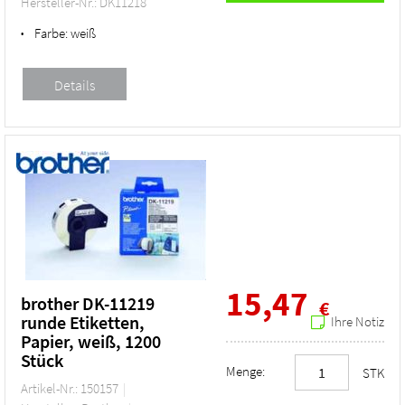
Hersteller-Nr.: DK11218
Farbe:
weiß
•
15,47
brother DK-11219
€
runde Etiketten,
Ihre Notiz
Papier, weiß, 1200
Stück
Menge:
STK
Artikel-Nr.: 150157