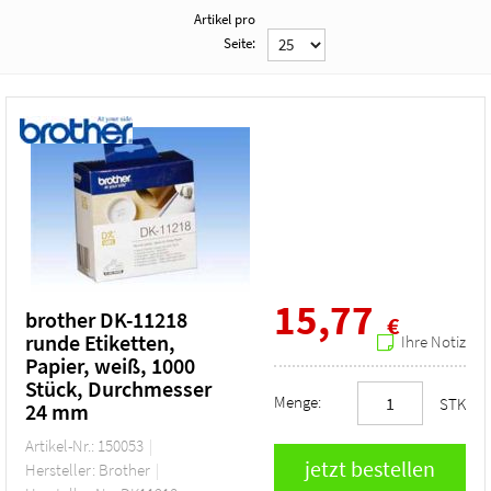
Artikel pro
Seite:
15,77
brother DK-11218
€
runde Etiketten,
Ihre Notiz
Papier, weiß, 1000
Stück, Durchmesser
Menge:
STK
24 mm
Artikel-Nr.: 150053
Hersteller: Brother