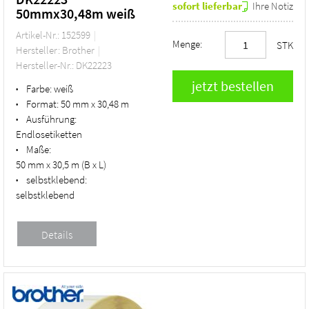
sofort lieferbar
Ihre Notiz
50mmx30,48m weiß
Artikel-Nr.: 152599
Menge:
STK
Hersteller: Brother
Hersteller-Nr.: DK22223
Farbe:
weiß
•
Format:
50 mm x 30,48 m
•
Ausführung:
•
Endlosetiketten
Maße:
•
50 mm x 30,5 m (B x L)
selbstklebend:
•
selbstklebend