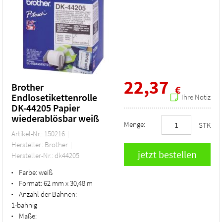
22,37
Brother
€
Endlosetikettenrolle
Ihre Notiz
DK-44205 Papier
wiederablösbar weiß
Menge:
STK
Artikel-Nr.: 150216
Hersteller: Brother
Hersteller-Nr.: dk44205
Farbe:
weiß
•
Format:
62 mm x 30,48 m
•
Anzahl der Bahnen:
•
1-bahnig
Maße:
•