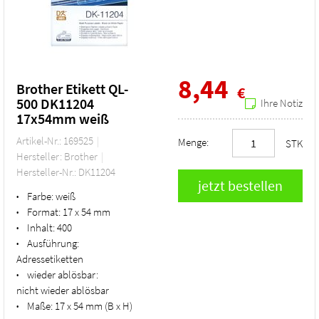
8,44
Brother Etikett QL-
€
500 DK11204
Ihre Notiz
17x54mm weiß
Artikel-Nr.: 169525
Menge:
STK
Hersteller: Brother
Hersteller-Nr.: DK11204
Farbe:
weiß
•
Format:
17 x 54 mm
•
Inhalt:
400
•
Ausführung:
•
Adressetiketten
wieder ablösbar:
•
nicht wieder ablösbar
Maße:
17 x 54 mm (B x H)
•