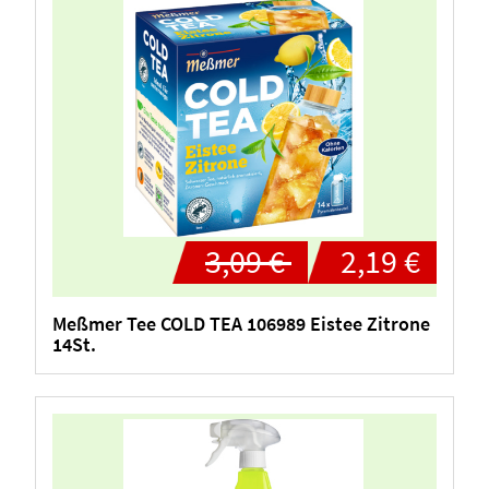
3,09 €
2,19 €
Meßmer Tee COLD TEA 106989 Eistee Zitrone
14St.