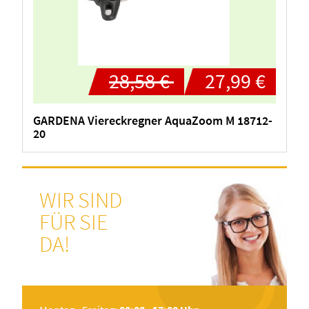
28,58 €
27,99 €
GARDENA Viereckregner AquaZoom M 18712-
20
WIR SIND
FÜR SIE
DA!