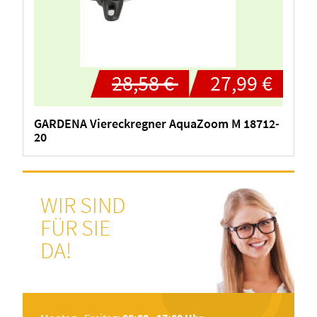
28,58 €
27,99 €
GARDENA Viereckregner AquaZoom M 18712-
20
WIR SIND
FÜR SIE
DA!