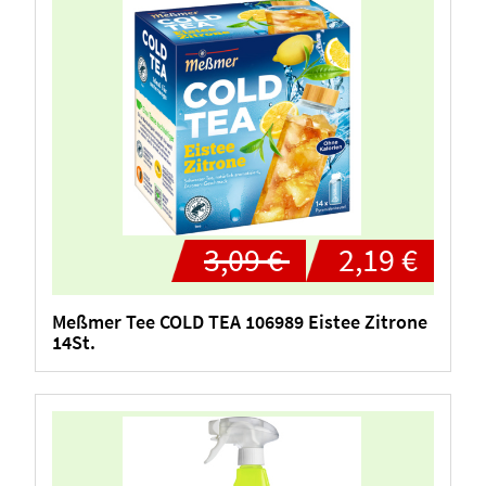
3,09 €
2,19 €
Meßmer Tee COLD TEA 106989 Eistee Zitrone
14St.