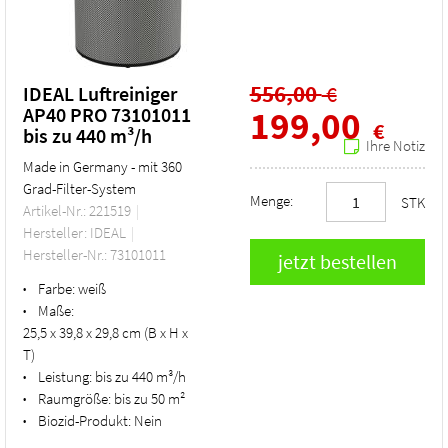
556,00
€
IDEAL Luftreiniger
AP40 PRO 73101011
199,00
€
bis zu 440 m³/h
Ihre Notiz
Made in Germany - mit 360
Grad-Filter-System
Menge:
STK
Artikel-Nr.: 221519
Hersteller: IDEAL
Hersteller-Nr.: 73101011
Farbe:
weiß
•
Maße:
•
25,5 x 39,8 x 29,8 cm (B x H x
T)
Leistung:
bis zu 440 m³/h
•
Raumgröße:
bis zu 50 m²
•
Biozid-Produkt:
Nein
•