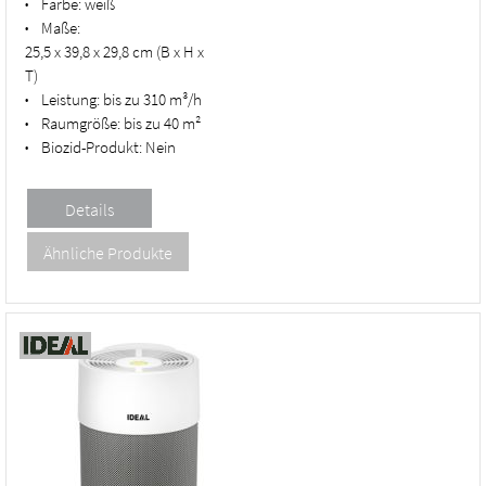
Farbe:
weiß
•
Maße:
•
25,5 x 39,8 x 29,8 cm (B x H x
T)
Leistung:
bis zu 310 m³/h
•
Raumgröße:
bis zu 40 m²
•
Biozid-Produkt:
Nein
•