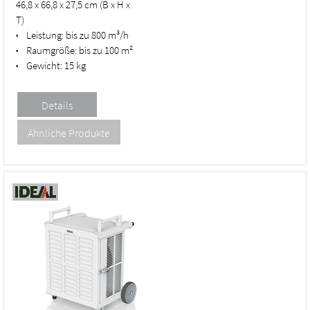
46,8 x 66,8 x 27,5 cm (B x H x
T)
Leistung:
bis zu 800 m³/h
•
Raumgröße:
bis zu 100 m²
•
Gewicht:
15 kg
•