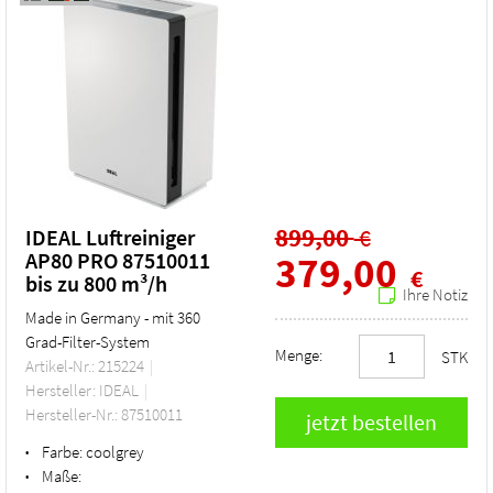
899,00
€
IDEAL Luftreiniger
AP80 PRO 87510011
379,00
€
bis zu 800 m³/h
Ihre Notiz
Made in Germany - mit 360
Grad-Filter-System
Menge:
STK
Artikel-Nr.: 215224
Hersteller: IDEAL
Hersteller-Nr.: 87510011
Farbe:
coolgrey
•
Maße:
•