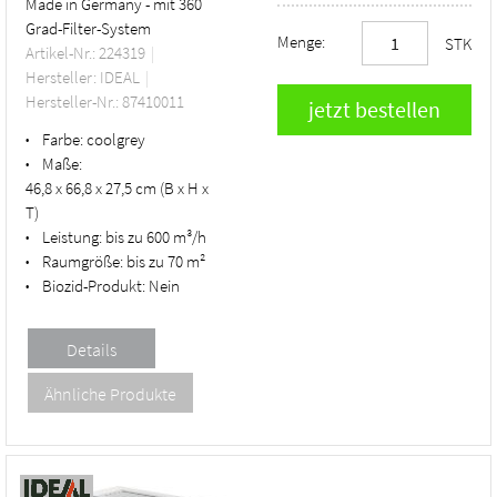
Made in Germany - mit 360
Grad-Filter-System
Menge:
STK
Artikel-Nr.: 224319
Hersteller: IDEAL
Hersteller-Nr.: 87410011
Farbe:
coolgrey
•
Maße:
•
46,8 x 66,8 x 27,5 cm (B x H x
T)
Leistung:
bis zu 600 m³/h
•
Raumgröße:
bis zu 70 m²
•
Biozid-Produkt:
Nein
•