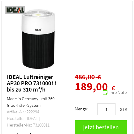
486,00
€
IDEAL Luftreiniger
AP30 PRO 73100011
189,00
€
bis zu 310 m³/h
Ihre Notiz
Made in Germany - mit 360
Grad-Filter-System
Menge:
STK
Artikel-Nr.: 222294
Hersteller: IDEAL
Hersteller-Nr.: 73100011