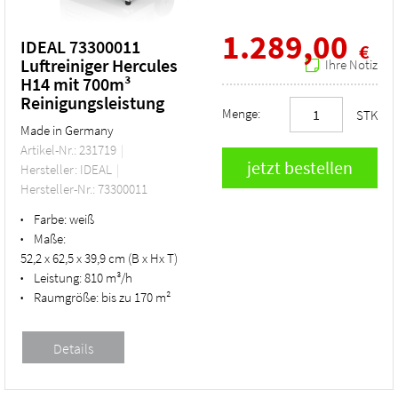
1.289,00
IDEAL 73300011
€
Luftreiniger Hercules
Ihre Notiz
H14 mit 700m³
Reinigungsleistung
Menge:
STK
Made in Germany
Artikel-Nr.: 231719
Hersteller: IDEAL
Hersteller-Nr.: 73300011
Farbe:
weiß
•
Maße:
•
52,2 x 62,5 x 39,9 cm (B x Hx T)
Leistung:
810 m³/h
•
Raumgröße:
bis zu 170 m²
•