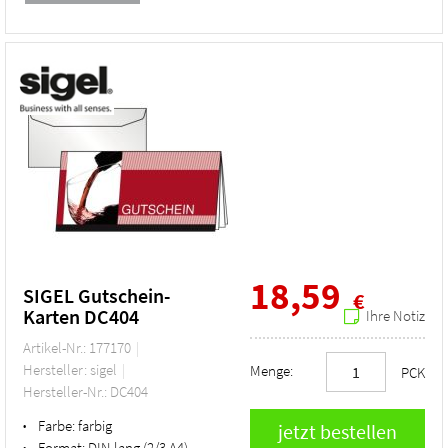
18,59
SIGEL Gutschein-
€
Karten DC404
Ihre Notiz
Artikel-Nr.: 177170
Hersteller: sigel
Menge:
PCK
Hersteller-Nr.: DC404
Farbe:
farbig
•
Format:
DIN lang (2/3 A4)
•