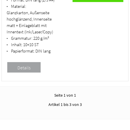
Material:
•
Glanzkarton, Außenseite
hochglänzend, Innenseite
matt + Einlageblatt mit
Innentext (Ink/Laser/Copy)
Grammatur:
220 g/m²
•
Inhalt:
10+10 ST
•
Papierformat:
DIN lang
•
Seite 1 von 1
Artikel 1 bis 3 von 3