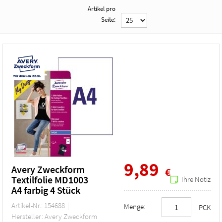
Artikel pro
Seite:
9,89
Avery Zweckform
€
Textilfolie MD1003
Ihre Notiz
A4 farbig 4 Stück
Artikel-Nr.: 154688
Menge:
PCK
Hersteller: Avery Zweckform