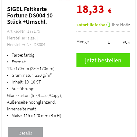
18,33
SIGEL Faltkarte
€
Fortune DS004 10
Stück +Umschl.
sofort lieferbar
Ihre Notiz
Artikel-Nr.: 177175
Hersteller: sigel
Menge:
PCK
Hersteller-Nr.: DS004
Farbe:
farbig
•
Format:
•
115x170mm (230x170mm)
Grammatur:
220 g/m²
•
Inhalt:
10+10 ST
•
Ausführung:
•
Glanzkarton (Ink/Laser/Copy),
Außenseite hochglänzend,
Innenseite matt
Maße:
115 x 170 mm (B x H)
•