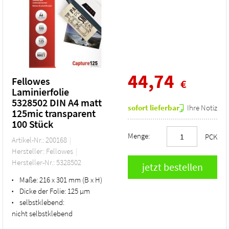
44,74
Fellowes
€
Laminierfolie
5328502 DIN A4 matt
sofort lieferbar
Ihre Notiz
125mic transparent
100 Stück
Menge:
PCK
Artikel-Nr.: 200168
Hersteller: Fellowes
Hersteller-Nr.: 5328502
Maße:
216 x 301 mm (B x H)
•
Dicke der Folie:
125 µm
•
selbstklebend:
•
nicht selbstklebend