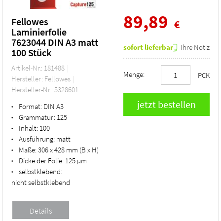
89,89
Fellowes
€
Laminierfolie
7623044 DIN A3 matt
sofort lieferbar
Ihre Notiz
100 Stück
Artikel-Nr.: 181488
Menge:
PCK
Hersteller: Fellowes
Hersteller-Nr.: 5328601
Format:
DIN A3
•
Grammatur:
125
•
Inhalt:
100
•
Ausführung:
matt
•
Maße:
306 x 428 mm (B x H)
•
Dicke der Folie:
125 µm
•
selbstklebend:
•
nicht selbstklebend