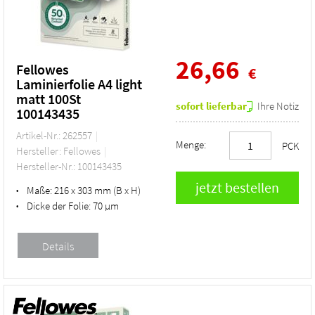
26,66
Fellowes
€
Laminierfolie A4 light
matt 100St
sofort lieferbar
Ihre Notiz
100143435
Artikel-Nr.: 262557
Menge:
PCK
Hersteller: Fellowes
Hersteller-Nr.: 100143435
Maße:
216 x 303 mm (B x H)
•
Dicke der Folie:
70 µm
•