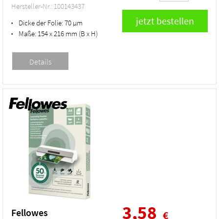
Hersteller-Nr.: 100143437
Dicke der Folie:
70 µm
•
Maße:
154 x 216 mm (B x H)
•
3,58
Fellowes
€