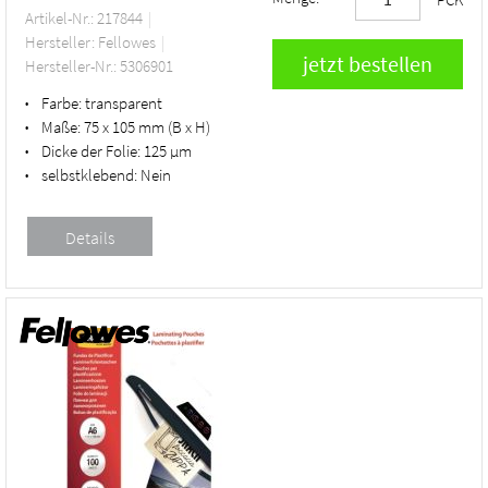
Artikel-Nr.: 217844
Hersteller: Fellowes
Hersteller-Nr.: 5306901
Farbe:
transparent
•
Maße:
75 x 105 mm (B x H)
•
Dicke der Folie:
125 µm
•
selbstklebend:
Nein
•