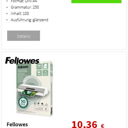
Format:
DIN A4
•
Grammatur:
250
•
Inhalt:
100
•
Ausführung:
glänzend
•
10,36
Fellowes
€