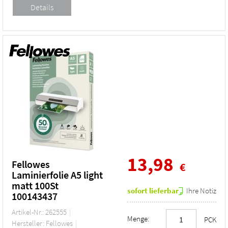
13,98
Fellowes
€
Laminierfolie A5 light
matt 100St
sofort lieferbar
Ihre Notiz
100143437
Artikel-Nr.: 262555
Menge:
PCK
Hersteller: Fellowes