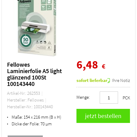
6,48
Fellowes
€
Laminierfolie A5 light
glänzend 100St
sofort lieferbar
Ihre Notiz
100143440
Artikel-Nr.: 262553
Menge:
PCK
Hersteller: Fellowes
Hersteller-Nr.: 100143440
Maße:
154 x 216 mm (B x H)
•
Dicke der Folie:
70 µm
•