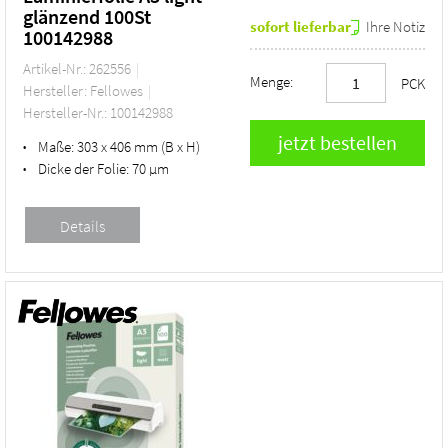
glänzend 100St
sofort lieferbar
Ihre Notiz
100142988
Artikel-Nr.: 262556
Menge:
PCK
Hersteller: Fellowes
Hersteller-Nr.: 100142988
Maße:
303 x 406 mm (B x H)
•
Dicke der Folie:
70 µm
•