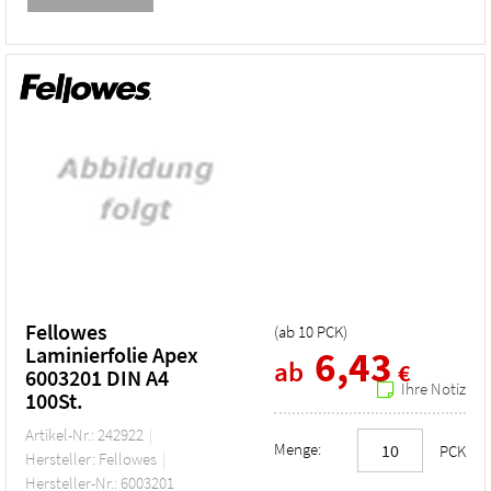
Fellowes
(ab
10
PCK
)
Laminierfolie Apex
6,43
ab
€
6003201 DIN A4
Ihre Notiz
100St.
Artikel-Nr.: 242922
Menge:
PCK
Hersteller: Fellowes
Hersteller-Nr.: 6003201