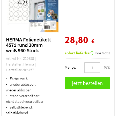
28,80
HERMA Folienetikett
€
4571 rund 30mm
weiß 960 Stück
sofort lieferbar
Ihre Notiz
Artikel-Nr.: 215658
Hersteller: Herma
Menge:
PCK
Hersteller-Nr.: 4571
Farbe:
weiß
•
wieder ablösbar:
•
wieder ablösbar
stapelverarbeitbar:
•
nicht stapelverarbeitbar
selbstklebend:
•
selbstklebend