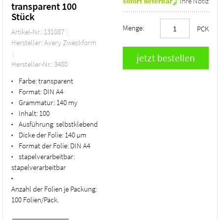
sofort lieferbar
Ihre Notiz
transparent 100
Stück
Menge:
PCK
Artikel-Nr.: 131087
Hersteller: Avery Zweckform
Hersteller-Nr.: 3480
Farbe:
transparent
•
Format:
DIN A4
•
Grammatur:
140 my
•
Inhalt:
100
•
Ausführung:
selbstklebend
•
Dicke der Folie:
140 µm
•
Format der Folie:
DIN A4
•
stapelverarbeitbar:
•
stapelverarbeitbar
•
Anzahl der Folien je Packung:
100 Folien/Pack.