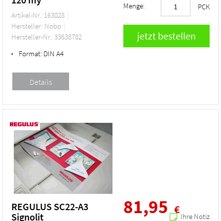
Menge:
PCK
Artikel-Nr.: 163028
Hersteller: Nobo
Hersteller-Nr.: 33638782
Format:
DIN A4
•
81,95
REGULUS SC22-A3
€
Signolit
Ihre Notiz