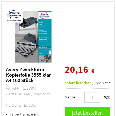
20,16
Avery Zweckform
€
Kopierfolie 3555 klar
A4 100 Stück
sofort lieferbar
Ihre Notiz
Artikel-Nr.: 132899
Hersteller: Avery Zweckform
Menge:
PCK
Hersteller-Nr.: 3555
Farbe:
transparent
•