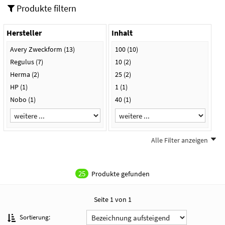
Produkte filtern
Hersteller
Inhalt
Avery Zweckform
(13)
100
(10)
Regulus
(7)
10
(2)
Herma
(2)
25
(2)
HP
(1)
1
(1)
Nobo
(1)
40
(1)
Alle Filter anzeigen
Grammatur
Format
140 my
(4)
DIN A4
(15)
25
Produkte gefunden
75 my
(3)
DIN A3
(2)
100 my
(2)
91,4 mm x 38,1 m
(1)
Seite 1 von 1
70 my
(2)
110 my
(1)
Sortierung: