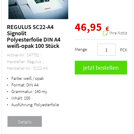
46,95
REGULUS SC22-A4
€
Signolit
Ihre Notiz
Polyesterfolie DIN A4
weiß-opak 100 Stück
Menge:
PCK
Artikel-Nr.: 147752
Hersteller: Regulus
Hersteller-Nr.: SC22-A4
Farbe:
weiß / opak
•
Format:
DIN A4
•
Grammatur:
140 my
•
Inhalt:
100
•
Ausführung:
Polyesterfolie
•