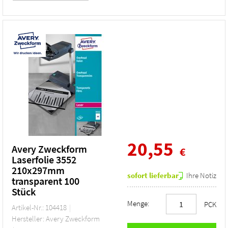
20,55
Avery Zweckform
€
Laserfolie 3552
210x297mm
sofort lieferbar
Ihre Notiz
transparent 100
Stück
Menge:
PCK
Artikel-Nr.: 104418
Hersteller: Avery Zweckform