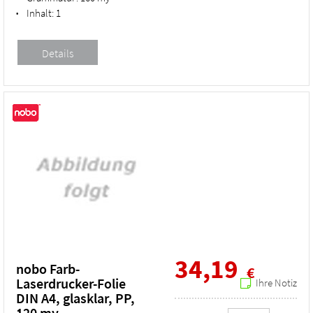
Inhalt:
1
•
34,19
nobo Farb-
€
Laserdrucker-Folie
Ihre Notiz
DIN A4, glasklar, PP,
120 my