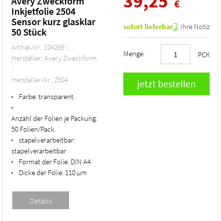
39,25
Avery Zweckform
€
Inkjetfolie 2504
Sensor kurz glasklar
sofort lieferbar
Ihre Notiz
50 Stück
Artikel-Nr.: 104269
Menge:
PCK
Hersteller: Avery Zweckform
Hersteller-Nr.: 2504
Farbe:
transparent
•
•
Anzahl der Folien je Packung:
50 Folien/Pack.
stapelverarbeitbar:
•
stapelverarbeitbar
Format der Folie:
DIN A4
•
Dicke der Folie:
110 µm
•