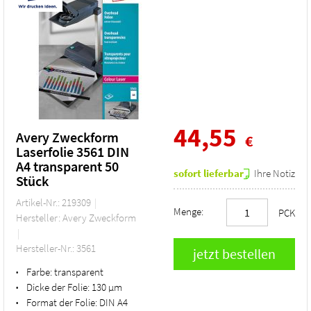
44,55
Avery Zweckform
€
Laserfolie 3561 DIN
A4 transparent 50
sofort lieferbar
Ihre Notiz
Stück
Artikel-Nr.: 219309
Menge:
PCK
Hersteller: Avery Zweckform
Hersteller-Nr.: 3561
Farbe:
transparent
•
Dicke der Folie:
130 µm
•
Format der Folie:
DIN A4
•