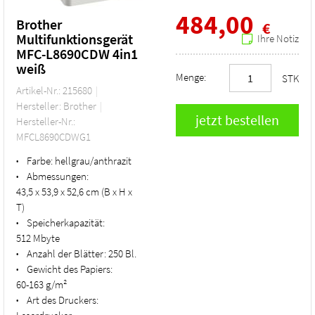
484,00
Brother
€
Multifunktionsgerät
Ihre Notiz
MFC-L8690CDW 4in1
weiß
Menge:
STK
Artikel-Nr.: 215680
Hersteller: Brother
Hersteller-Nr.:
MFCL8690CDWG1
Farbe:
hellgrau/anthrazit
•
Abmessungen:
•
43,5 x 53,9 x 52,6 cm (B x H x
T)
Speicherkapazität:
•
512 Mbyte
Anzahl der Blätter:
250 Bl.
•
Gewicht des Papiers:
•
60-163 g/m²
Art des Druckers:
•