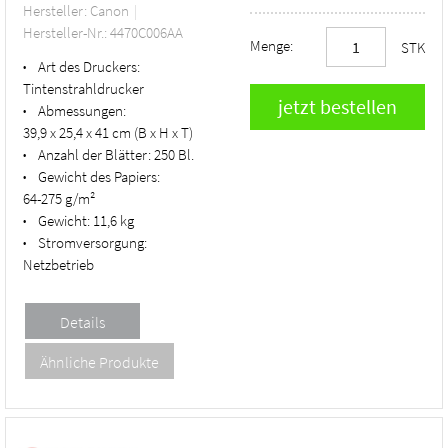
Hersteller: Canon
Hersteller-Nr.: 4470C006AA
Menge:
STK
Art des Druckers:
•
Tintenstrahldrucker
Abmessungen:
•
39,9 x 25,4 x 41 cm (B x H x T)
Anzahl der Blätter:
250 Bl.
•
Gewicht des Papiers:
•
64-275 g/m²
Gewicht:
11,6 kg
•
Stromversorgung:
•
Netzbetrieb