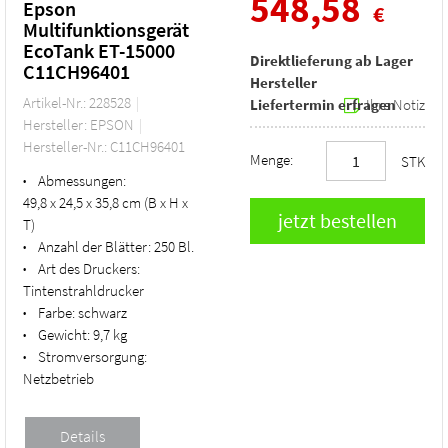
548,58
Epson
€
Multifunktionsgerät
EcoTank ET-15000
Direktlieferung ab Lager
C11CH96401
Hersteller
Artikel-Nr.: 228528
Liefertermin erfragen
Ihre Notiz
Hersteller: EPSON
Hersteller-Nr.: C11CH96401
Menge:
STK
Abmessungen:
•
49,8 x 24,5 x 35,8 cm (B x H x
T)
Anzahl der Blätter:
250 Bl.
•
Art des Druckers:
•
Tintenstrahldrucker
Farbe:
schwarz
•
Gewicht:
9,7 kg
•
Stromversorgung:
•
Netzbetrieb