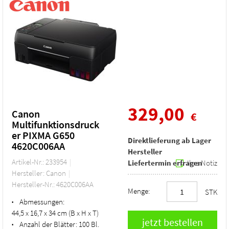
329,00
Canon
€
Multifunktionsdruck
er PIXMA G650
Direktlieferung ab Lager
4620C006AA
Hersteller
Artikel-Nr.: 233954
Liefertermin erfragen
Ihre Notiz
Hersteller: Canon
Hersteller-Nr.: 4620C006AA
Menge:
STK
Abmessungen:
•
44,5 x 16,7 x 34 cm (B x H x T)
Anzahl der Blätter:
100 Bl.
•