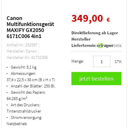
349,00
Canon
€
Multifunktionsgerät
MAXIFY GX2050
Direktlieferung ab Lager
6171C006 4in1
Hersteller
Artikel-Nr.: 252597
Liefertermin erfragen
Ihre Notiz
Hersteller: Canon
Hersteller-Nr.: 6171C006
Menge:
STK
Gewicht:
8,1 kg
•
Abmessungen:
•
37,4 x 22,5 x 38 cm (B x H x T)
Anzahl der Blätter:
250 Bl.
•
Gewicht des Papiers:
•
64-265 g/m²
Art des Druckers:
•
Tintenstrahldrucker
Stromversorgung:
•
Netzbetrieb