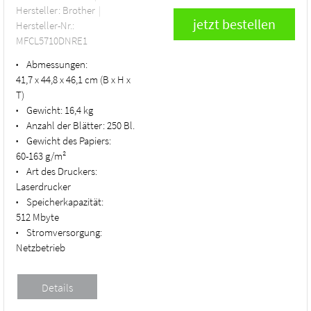
Hersteller: Brother
Hersteller-Nr.:
MFCL5710DNRE1
Abmessungen:
•
41,7 x 44,8 x 46,1 cm (B x H x
T)
Gewicht:
16,4 kg
•
Anzahl der Blätter:
250 Bl.
•
Gewicht des Papiers:
•
60-163 g/m²
Art des Druckers:
•
Laserdrucker
Speicherkapazität:
•
512 Mbyte
Stromversorgung:
•
Netzbetrieb