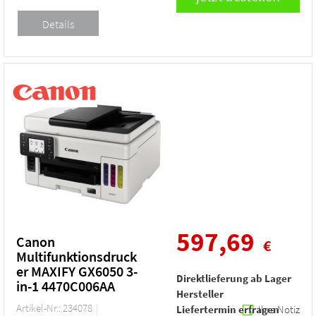
597,69
Canon
€
Multifunktionsdruck
er MAXIFY GX6050 3-
Direktlieferung ab Lager
in-1 4470C006AA
Hersteller
Artikel-Nr.: 234078
Liefertermin erfragen
Ihre Notiz