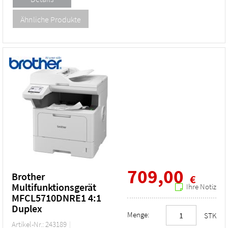
709,00
Brother
€
Multifunktionsgerät
Ihre Notiz
MFCL5710DNRE1 4:1
Duplex
Menge:
STK
Artikel-Nr.: 243189