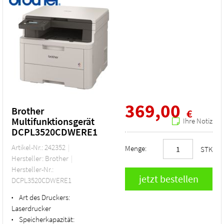
369,00
Brother
€
Multifunktionsgerät
Ihre Notiz
DCPL3520CDWERE1
Artikel-Nr.: 242352
Menge:
STK
Hersteller: Brother
Hersteller-Nr.:
DCPL3520CDWERE1
Art des Druckers:
•
Laserdrucker
Speicherkapazität:
•