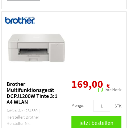
169,00
Brother
€
Multifunktionsgerät
Ihre Notiz
DCPJ1200W Tinte 3:1
A4 WLAN
Menge:
STK
Artikel-Nr.: 234559
Hersteller: Brother
Hersteller-Nr.: