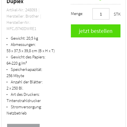
Duplex
Artikel-Nr.: 248093
Menge:
STK
Hersteller: Brother
Hersteller-Nr.:
MFCJ5740DWRE1
Gewicht:
20,5 kg
•
Abmessungen:
•
53 x 37,5 x 39,8 cm (B x H x T)
Gewicht des Papiers:
•
64-220 g/m²
Speicherkapazität:
•
256 Mbyte
Anzahl der Blätter:
•
2 x 250 Bl.
Art des Druckers:
•
Tintenstrahldrucker
Stromversorgung:
•
Netzbetrieb