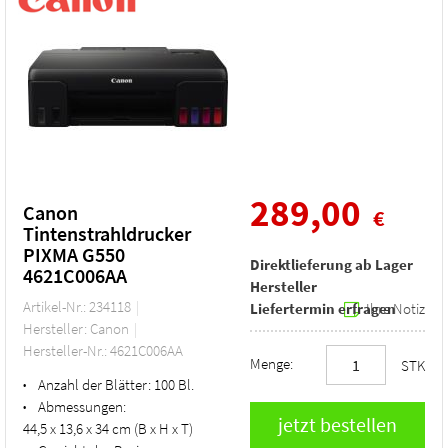
289,00
Canon
€
Tintenstrahldrucker
PIXMA G550
Direktlieferung ab Lager
4621C006AA
Hersteller
Artikel-Nr.: 234118
Liefertermin erfragen
Ihre Notiz
Hersteller: Canon
Hersteller-Nr.: 4621C006AA
Menge:
STK
Anzahl der Blätter:
100 Bl.
•
Abmessungen:
•
44,5 x 13,6 x 34 cm (B x H x T)