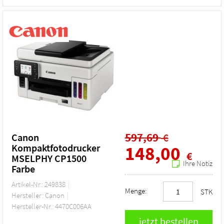
597,69
€
Canon
Kompaktfotodrucker
148,00
€
MSELPHY CP1500
Ihre Notiz
Farbe
Artikel-Nr.: 249838
Menge:
STK
Hersteller: Canon
Hersteller-Nr.: 4470C006AA