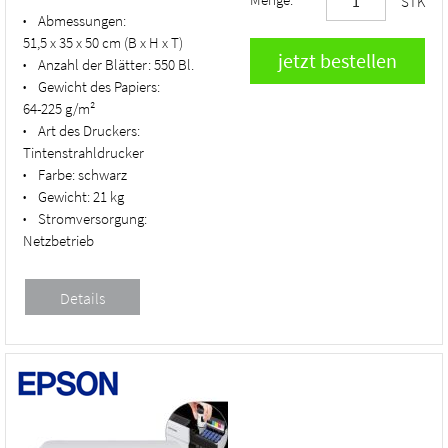
STK
Abmessungen:
•
51,5 x 35 x 50 cm (B x H x T)
Anzahl der Blätter:
550 Bl.
•
Gewicht des Papiers:
•
64-225 g/m²
Art des Druckers:
•
Tintenstrahldrucker
Farbe:
schwarz
•
Gewicht:
21 kg
•
Stromversorgung:
•
Netzbetrieb