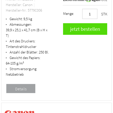
Hersteller: Canon
Hersteller-Nr.: 5779C006
Menge:
STK
Gewicht:
9,5 kg
•
Abmessungen:
•
39,9 x 25,1 x 41,7 cm (B x H x
T)
Art des Druckers:
•
Tintenstrahldrucker
Anzahl der Blätter:
250 Bl.
•
Gewicht des Papiers:
•
64-105 g/m²
Stromversorgung:
•
Netzbetrieb