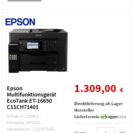
1.309,00
Epson
€
Multifunktionsgerät
EcoTank ET-16650
Direktlieferung ab Lager
C11CH71401
Hersteller
Artikel-Nr.: 235611
Liefertermin erfragen
Ihre Notiz
Hersteller: EPSON
Hersteller-Nr.: C11CH71401
Menge: