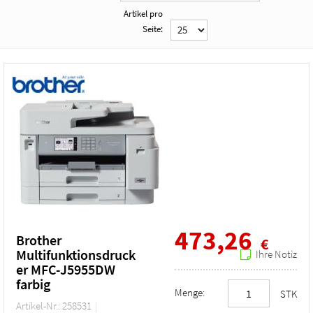
Artikel pro
Seite:
473,26
Brother
€
Multifunktionsdruck
Ihre Notiz
er MFC-J5955DW
farbig
Menge:
STK
Artikel-Nr.: 258531