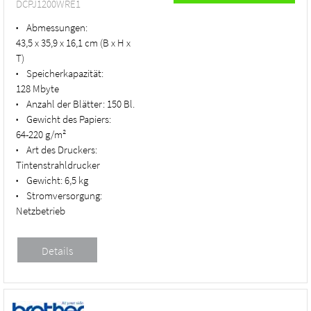
DCPJ1200WRE1
Abmessungen:
•
43,5 x 35,9 x 16,1 cm (B x H x
T)
Speicherkapazität:
•
128 Mbyte
Anzahl der Blätter:
150 Bl.
•
Gewicht des Papiers:
•
64-220 g/m²
Art des Druckers:
•
Tintenstrahldrucker
Gewicht:
6,5 kg
•
Stromversorgung:
•
Netzbetrieb