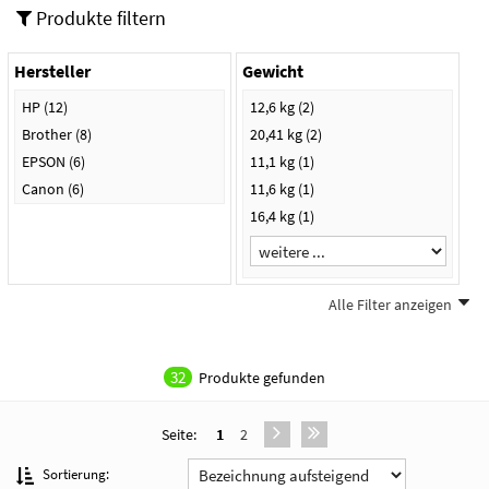
Produkte filtern
Hersteller
Gewicht
HP
(12)
12,6 kg
(2)
Brother
(8)
20,41 kg
(2)
EPSON
(6)
11,1 kg
(1)
Canon
(6)
11,6 kg
(1)
16,4 kg
(1)
Alle Filter anzeigen
Farbe
schwarz
(4)
32
Produkte gefunden
weiß
(2)
hellgrau
(1)
Seite:
1
2
hellgrau/anthrazit
(1)
light cement
(1)
Sortierung: