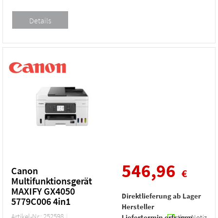
546,96
Canon
€
Multifunktionsgerät
MAXIFY GX4050
Direktlieferung ab Lager
5779C006 4in1
Hersteller
Artikel-Nr.: 252598
Liefertermin erfragen
Ihre Notiz