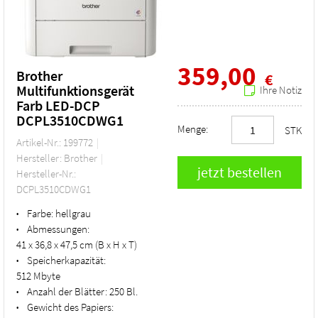
359,00
Brother
€
Multifunktionsgerät
Ihre Notiz
Farb LED-DCP
DCPL3510CDWG1
Menge:
STK
Artikel-Nr.: 199772
Hersteller: Brother
Hersteller-Nr.:
DCPL3510CDWG1
Farbe:
hellgrau
•
Abmessungen:
•
41 x 36,8 x 47,5 cm (B x H x T)
Speicherkapazität:
•
512 Mbyte
Anzahl der Blätter:
250 Bl.
•
Gewicht des Papiers:
•