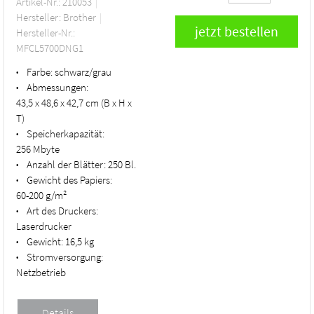
Artikel-Nr.: 210053
Hersteller: Brother
Hersteller-Nr.:
MFCL5700DNG1
Farbe:
schwarz/grau
•
Abmessungen:
•
43,5 x 48,6 x 42,7 cm (B x H x
T)
Speicherkapazität:
•
256 Mbyte
Anzahl der Blätter:
250 Bl.
•
Gewicht des Papiers:
•
60-200 g/m²
Art des Druckers:
•
Laserdrucker
Gewicht:
16,5 kg
•
Stromversorgung:
•
Netzbetrieb