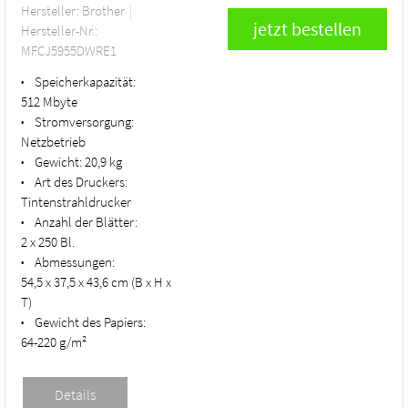
Hersteller: Brother
Hersteller-Nr.:
MFCJ5955DWRE1
Speicherkapazität:
•
512 Mbyte
Stromversorgung:
•
Netzbetrieb
Gewicht:
20,9 kg
•
Art des Druckers:
•
Tintenstrahldrucker
Anzahl der Blätter:
•
2 x 250 Bl.
Abmessungen:
•
54,5 x 37,5 x 43,6 cm (B x H x
T)
Gewicht des Papiers:
•
64-220 g/m²