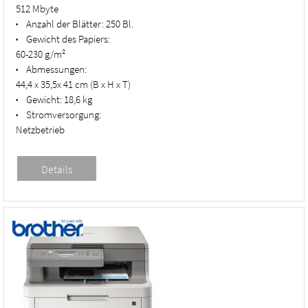
512 Mbyte
Anzahl der Blätter:
250 Bl.
•
Gewicht des Papiers:
•
60-230 g/m²
Abmessungen:
•
44,4 x 35,5x 41 cm (B x H x T)
Gewicht:
18,6 kg
•
Stromversorgung:
•
Netzbetrieb