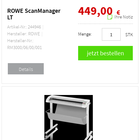
449,00
ROWE ScanManager
€
LT
Ihre Notiz
Artikel-Nr.: 244946
Hersteller: ROWE
Menge:
STK
Hersteller-Nr.:
RM3000/06/00/001