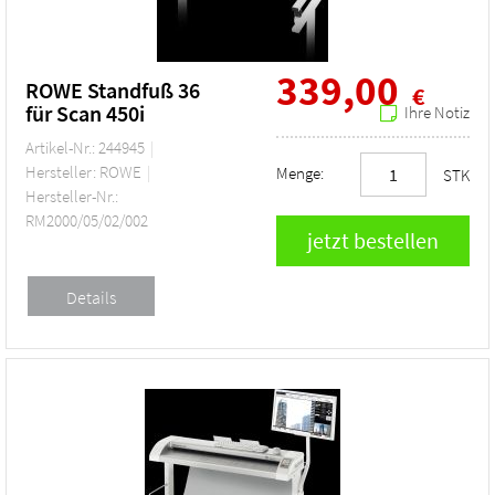
339,00
ROWE Standfuß 36
€
für Scan 450i
Ihre Notiz
Artikel-Nr.: 244945
Hersteller: ROWE
Menge:
STK
Hersteller-Nr.:
RM2000/05/02/002