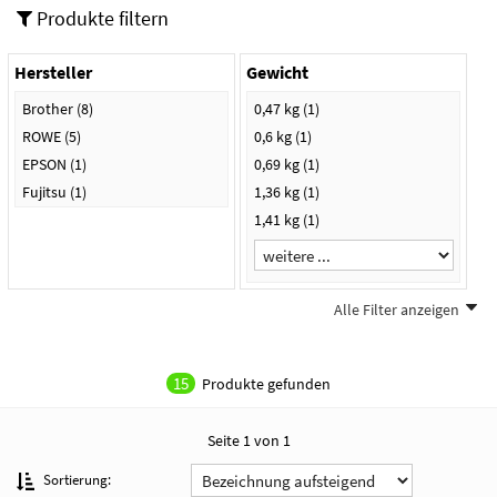
Produkte filtern
Hersteller
Gewicht
Brother
(8)
0,47 kg
(1)
ROWE
(5)
0,6 kg
(1)
EPSON
(1)
0,69 kg
(1)
Fujitsu
(1)
1,36 kg
(1)
1,41 kg
(1)
Alle Filter anzeigen
Farbe
weiß
(3)
15
Produkte gefunden
grau/schwarz
(1)
hellgrau/anthrazit
(1)
Seite 1 von 1
schwarz
(1)
Sortierung: