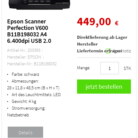
449,00
Epson Scanner
€
Perfection V600
B11B198032 A4
Direktlieferung ab Lager
6.400dpi USB 2.0
Hersteller
Artikel-Nr.: 203393
Liefertermin erfragen
Ihre Notiz
Hersteller: EPSON
Hersteller-Nr.: B11B198032
Menge:
STK
Farbe:
schwarz
•
Abmessungen:
•
28 x 11,8 x 48,5 cm (B x H x T)
Art des Leuchtmittels:
LED
•
Gewicht:
4 kg
•
Stromversorgung:
•
Netzbetrieb