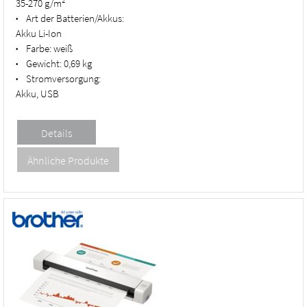
35-270 g/m²
Art der Batterien/Akkus:
•
Akku Li-Ion
Farbe:
weiß
•
Gewicht:
0,69 kg
•
Stromversorgung:
•
Akku, USB