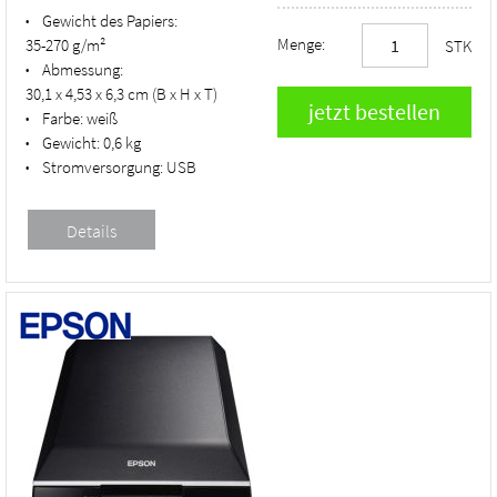
Gewicht des Papiers:
•
Menge:
35-270 g/m²
STK
Abmessung:
•
30,1 x 4,53 x 6,3 cm (B x H x T)
Farbe:
weiß
•
Gewicht:
0,6 kg
•
Stromversorgung:
USB
•