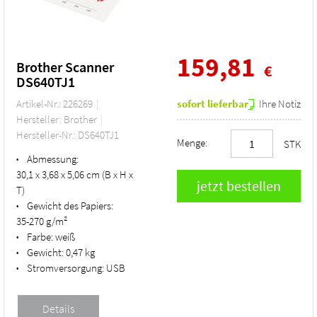
159,81
Brother Scanner
€
DS640TJ1
Artikel-Nr.: 226269
sofort lieferbar
Ihre Notiz
Hersteller: Brother
Hersteller-Nr.: DS640TJ1
Menge:
STK
Abmessung:
•
30,1 x 3,68 x 5,06 cm (B x H x
T)
Gewicht des Papiers:
•
35-270 g/m²
Farbe:
weiß
•
Gewicht:
0,47 kg
•
Stromversorgung:
USB
•