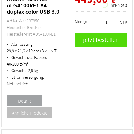
€
ADS4100RE1 A4
Ihre Notiz
duplex color USB 3.0
Artikel-Nr.: 237856
Menge:
STK
Hersteller: Brother
Hersteller-Nr.: ADS4100RE1
Abmessung:
•
29,9 x 21,6 x 19 cm (B x H x T)
Gewicht des Papiers:
•
40-200 g/m²
Gewicht:
2,6 kg
•
Stromversorgung:
•
Netzbetrieb