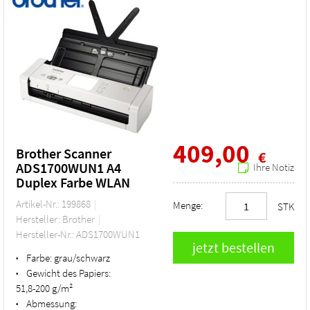
409,00
Brother Scanner
€
ADS1700WUN1 A4
Ihre Notiz
Duplex Farbe WLAN
Artikel-Nr.: 199868
Menge:
STK
Hersteller: Brother
Hersteller-Nr.: ADS1700WUN1
Farbe:
grau/schwarz
•
Gewicht des Papiers:
•
51,8-200 g/m²
Abmessung:
•