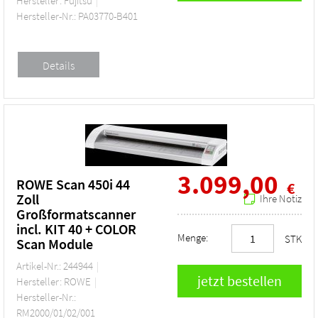
Hersteller: Fujitsu
Hersteller-Nr.: PA03770-B401
3.099,00
ROWE Scan 450i 44
€
Zoll
Ihre Notiz
Großformatscanner
incl. KIT 40 + COLOR
Menge:
STK
Scan Module
Artikel-Nr.: 244944
Hersteller: ROWE
Hersteller-Nr.:
RM2000/01/02/001