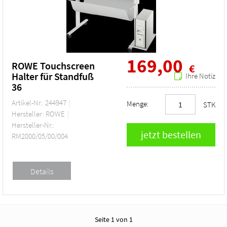
169,00
ROWE Touchscreen
€
Halter für Standfuß
Ihre Notiz
36
Artikel-Nr.: 244947
Menge:
STK
Hersteller: ROWE
Hersteller-Nr.:
RM2000/05/00/004
Seite 1 von 1