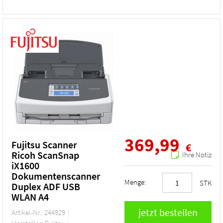
369,99
Fujitsu Scanner
€
Ricoh ScanSnap
Ihre Notiz
iX1600
Dokumentenscanner
Menge:
STK
Duplex ADF USB
WLAN A4
Artikel-Nr.: 244929