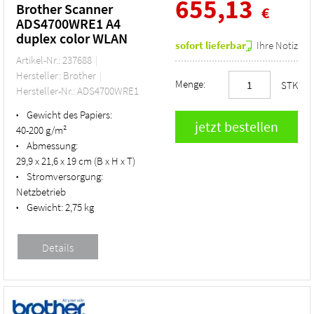
655,13
Brother Scanner
€
ADS4700WRE1 A4
duplex color WLAN
sofort lieferbar
Ihre Notiz
Artikel-Nr.: 237688
Hersteller: Brother
Menge:
STK
Hersteller-Nr.: ADS4700WRE1
Gewicht des Papiers:
•
40-200 g/m²
Abmessung:
•
29,9 x 21,6 x 19 cm (B x H x T)
Stromversorgung:
•
Netzbetrieb
Gewicht:
2,75 kg
•