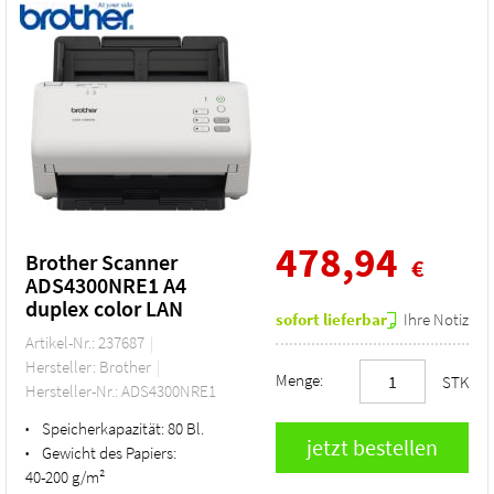
478,94
Brother Scanner
€
ADS4300NRE1 A4
duplex color LAN
sofort lieferbar
Ihre Notiz
Artikel-Nr.: 237687
Hersteller: Brother
Menge:
STK
Hersteller-Nr.: ADS4300NRE1
Speicherkapazität:
80 Bl.
•
Gewicht des Papiers:
•
40-200 g/m²