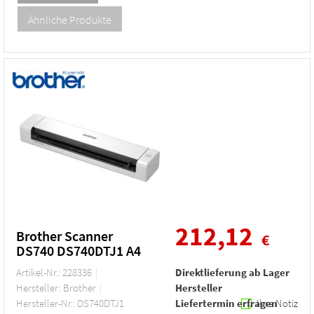
212,12
Brother Scanner
€
DS740 DS740DTJ1 A4
Artikel-Nr.: 228336
Direktlieferung ab Lager
Hersteller: Brother
Hersteller
Hersteller-Nr.: DS740DTJ1
Liefertermin erfragen
Ihre Notiz