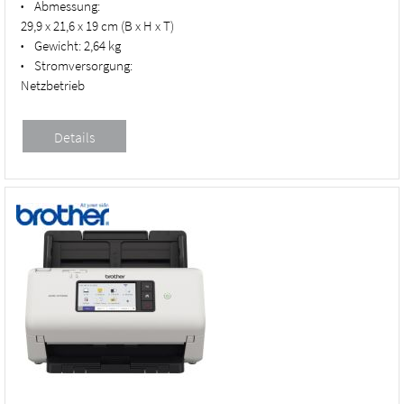
Abmessung:
•
29,9 x 21,6 x 19 cm (B x H x T)
Gewicht:
2,64 kg
•
Stromversorgung:
•
Netzbetrieb