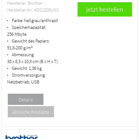
Hersteller: Brother
Hersteller-Nr.: ADS1200UN1
Farbe:
hellgrau/anthrazit
•
Speicherkapazität:
•
256 Mbyte
Gewicht des Papiers:
•
51,8-200 g/m²
Abmessung:
•
30 x 8,3 x 10,3 cm (B x H x T)
Gewicht:
1,36 kg
•
Stromversorgung:
•
Netzbetrieb, USB