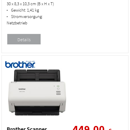
30 x 8,3 x 10,3 cm (B x H x T)
Gewicht:
1,41 kg
•
Stromversorgung:
•
Netzbetrieb
449,00
Brother Scanner