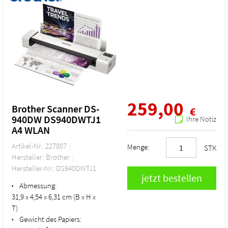
259,00
Brother Scanner DS-
€
940DW DS940DWTJ1
Ihre Notiz
A4 WLAN
Artikel-Nr.: 227807
Menge:
STK
Hersteller: Brother
Hersteller-Nr.: DS940DWTJ1
Abmessung:
•
31,9 x 4,54 x 6,31 cm (B x H x
T)
Gewicht des Papiers:
•