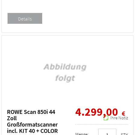
4.299,00
ROWE Scan 850i 44
€
Zoll
Ihre Notiz
Großformatscanner
incl. KIT 40 + COLOR
Menge:
STK