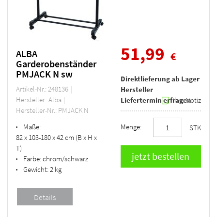
51,99
ALBA
€
Garderobenständer
PMJACK N sw
Direktlieferung ab Lager
Artikel-Nr.: 248136
Hersteller
Hersteller: Alba
Liefertermin erfragen
Ihre Notiz
Hersteller-Nr.: PMJACK N
Maße:
Menge:
•
STK
82 x 103-180 x 42 cm (B x H x
T)
Farbe:
chrom/schwarz
•
Gewicht:
2 kg
•