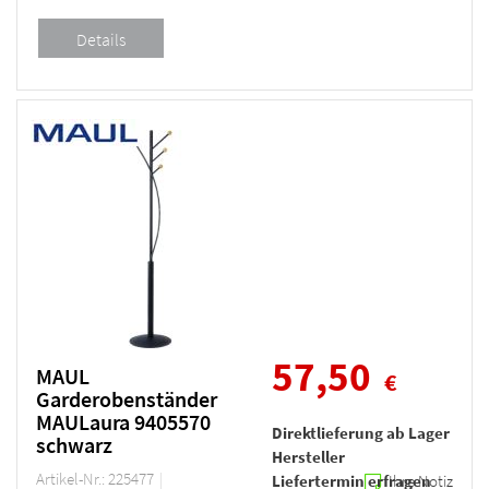
57,50
MAUL
€
Garderobenständer
MAULaura 9405570
Direktlieferung ab Lager
schwarz
Hersteller
Artikel-Nr.: 225477
Liefertermin erfragen
Ihre Notiz