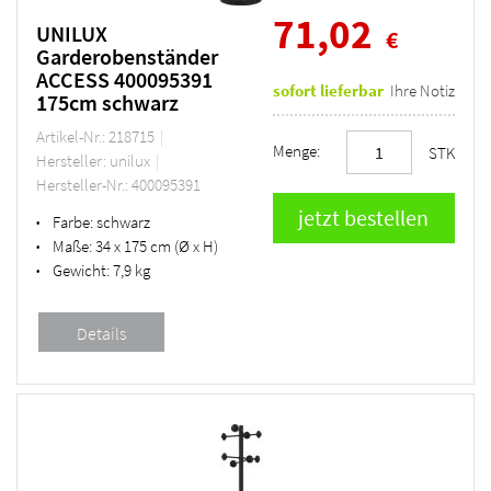
71,02
UNILUX
€
Garderobenständer
ACCESS 400095391
sofort lieferbar
Ihre Notiz
175cm schwarz
Artikel-Nr.: 218715
Menge:
STK
Hersteller: unilux
Hersteller-Nr.: 400095391
Farbe:
schwarz
•
Maße:
34 x 175 cm (Ø x H)
•
Gewicht:
7,9 kg
•