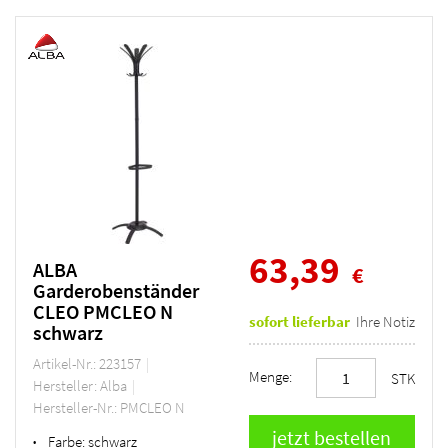
63,39
ALBA
€
Garderobenständer
CLEO PMCLEO N
sofort lieferbar
Ihre Notiz
schwarz
Artikel-Nr.: 223157
Menge:
STK
Hersteller: Alba
Hersteller-Nr.: PMCLEO N
Farbe:
schwarz
•