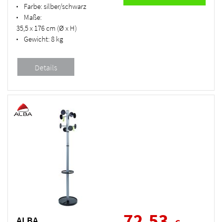
Farbe:
silber/schwarz
•
Maße:
•
35,5 x 176 cm (Ø x H)
Gewicht:
8 kg
•
72,53
ALBA