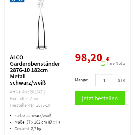
98,20
ALCO
€
Garderobenständer
Ihre Notiz
2876-10 182cm
Metall
Menge:
STK
schwarz/weiß
Artikel-Nr.: 201248
Hersteller: Alco
Hersteller-Nr.: 2876-10
Farbe:
schwarz/weiß
•
Maße:
37 x 182 cm (Ø x H)
•
Gewicht:
8,7 kg
•