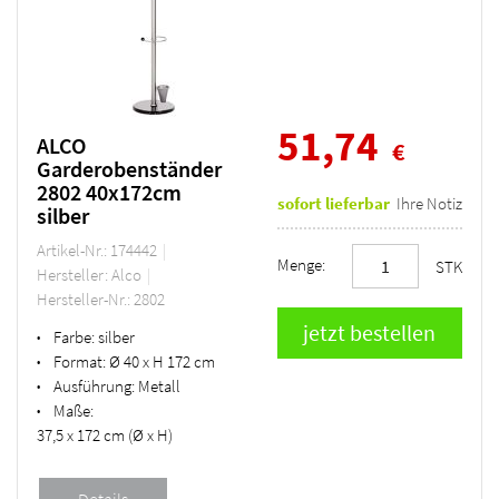
51,74
ALCO
€
Garderobenständer
2802 40x172cm
sofort lieferbar
Ihre Notiz
silber
Artikel-Nr.: 174442
Menge:
STK
Hersteller: Alco
Hersteller-Nr.: 2802
Farbe:
silber
•
Format:
Ø 40 x H 172 cm
•
Ausführung:
Metall
•
Maße:
•
37,5 x 172 cm (Ø x H)