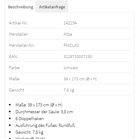
Beschreibung
Artikelanfrage
Artikel-Nr.:
142154
Hersteller:
Alba
Hersteller-Nr.:
PMCLAS
EAN:
3129710007158
Farbe
schwarz
Maße
39 x 173 cm (Ø x H)
Gewicht
7,8 kg
Maße: 39 x 173 cm (Ø x H)
Durchmesser der Säule: 3,8 cm
6 Doppelhaken
Ausführung des Fußes: Rundfuß
Gewicht: 7,8 kg
Werkstoff: Stahl