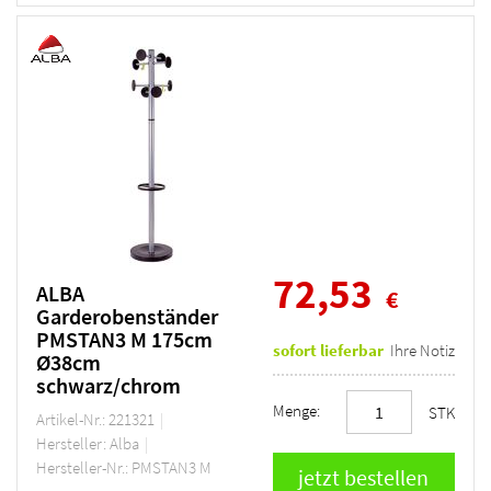
72,53
ALBA
€
Garderobenständer
PMSTAN3 M 175cm
sofort lieferbar
Ihre Notiz
Ø38cm
schwarz/chrom
Menge:
STK
Artikel-Nr.: 221321
Hersteller: Alba
Hersteller-Nr.: PMSTAN3 M