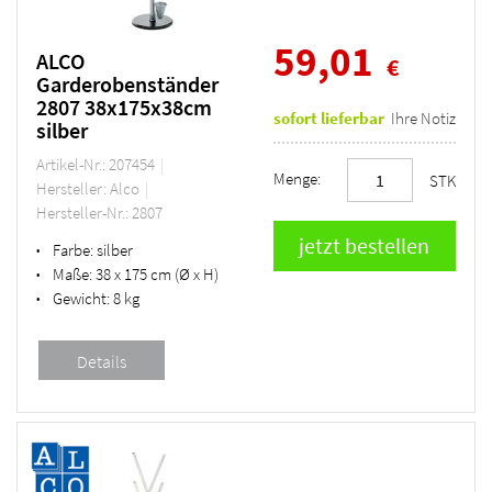
59,01
ALCO
€
Garderobenständer
2807 38x175x38cm
sofort lieferbar
Ihre Notiz
silber
Artikel-Nr.: 207454
Menge:
STK
Hersteller: Alco
Hersteller-Nr.: 2807
Farbe:
silber
•
Maße:
38 x 175 cm (Ø x H)
•
Gewicht:
8 kg
•