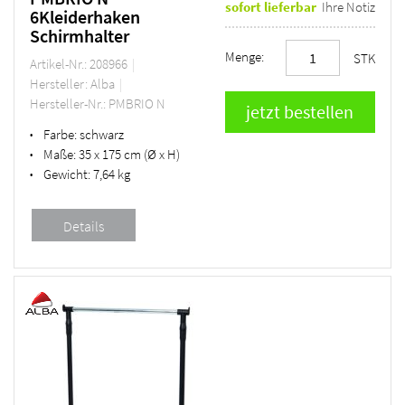
sofort lieferbar
Ihre Notiz
6Kleiderhaken
Schirmhalter
Menge:
STK
Artikel-Nr.: 208966
Hersteller: Alba
Hersteller-Nr.: PMBRIO N
Farbe:
schwarz
•
Maße:
35 x 175 cm (Ø x H)
•
Gewicht:
7,64 kg
•