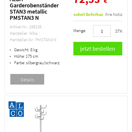
€
Garderobenständer
STAN3 metallic
sofort lieferbar
Ihre Notiz
PMSTAN3 N
Artikel-Nr.: 248138
Menge:
STK
Hersteller: Alba
Hersteller-Nr.: PMSTAN3 N
Gewicht:
8 kg
•
Höhe:
175 cm
•
Farbe:
silbergrau/schwarz
•