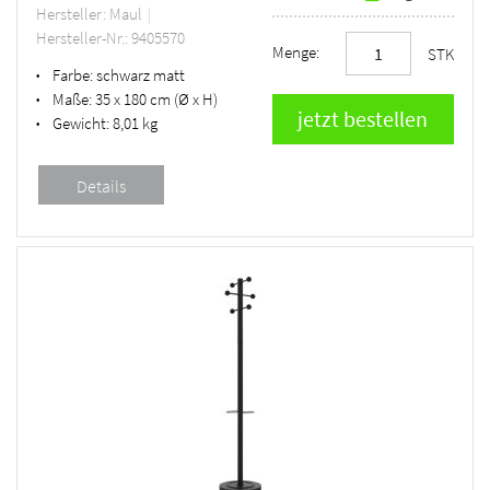
Hersteller: Maul
Hersteller-Nr.: 9405570
Menge:
STK
Farbe:
schwarz matt
•
Maße:
35 x 180 cm (Ø x H)
•
Gewicht:
8,01 kg
•