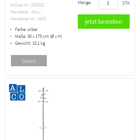
Menge:
STK
Artikel-Nr.: 208532
Hersteller: Alco
Hersteller-Nr.: 2805
Farbe:
silber
•
Maße:
38 x 175 cm (Ø x H)
•
Gewicht:
10,1 kg
•