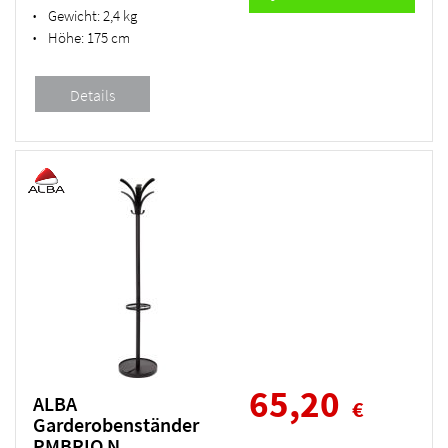
Gewicht:
2,4 kg
•
Höhe:
175 cm
•
65,20
ALBA
€
Garderobenständer
PMBRIO N