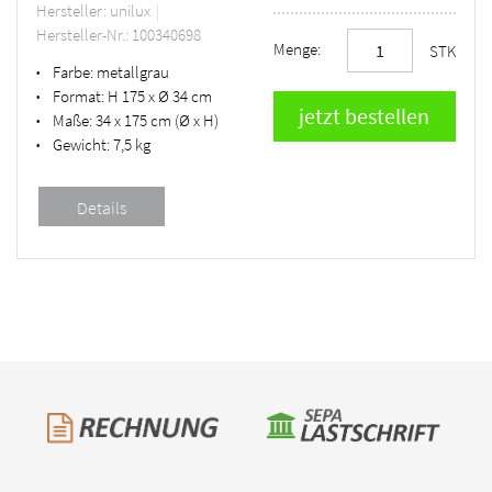
Hersteller: unilux
Hersteller-Nr.: 100340698
Menge:
STK
Farbe:
metallgrau
•
Format:
H 175 x Ø 34 cm
•
Maße:
34 x 175 cm (Ø x H)
•
Gewicht:
7,5 kg
•