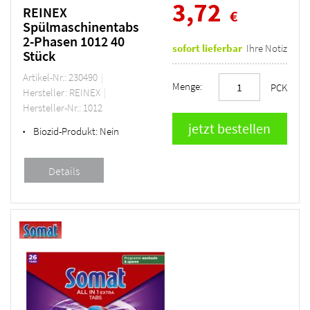
3,72
REINEX
€
Spülmaschinentabs
2-Phasen 1012 40
sofort lieferbar
Ihre Notiz
Stück
Artikel-Nr.: 230490
Menge:
PCK
Hersteller: REINEX
Hersteller-Nr.: 1012
Biozid-Produkt:
Nein
•