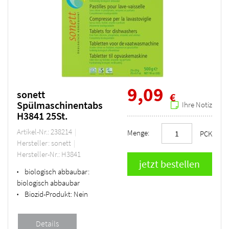
9,09
sonett
€
Spülmaschinentabs
Ihre Notiz
H3841 25St.
Artikel-Nr.: 238214
Menge:
PCK
Hersteller: sonett
Hersteller-Nr.: H3841
biologisch abbaubar:
•
biologisch abbaubar
Biozid-Produkt:
Nein
•