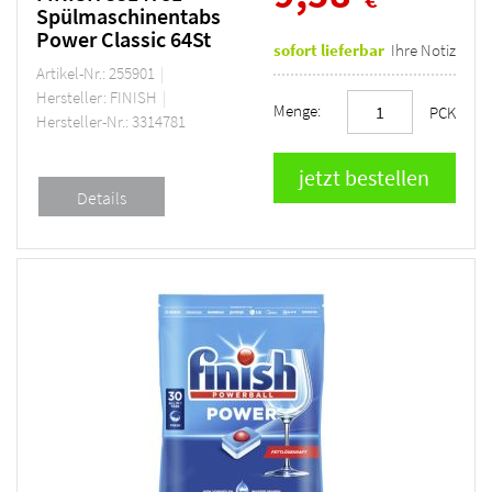
Spülmaschinentabs
Power Classic 64St
sofort lieferbar
Ihre Notiz
Artikel-Nr.: 255901
Hersteller: FINISH
Menge:
PCK
Hersteller-Nr.: 3314781