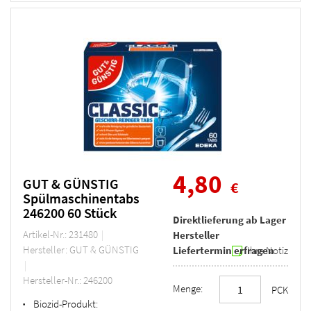
4,80
GUT & GÜNSTIG
€
Spülmaschinentabs
246200 60 Stück
Direktlieferung ab Lager
Artikel-Nr.: 231480
Hersteller
Hersteller: GUT & GÜNSTIG
Liefertermin erfragen
Ihre Notiz
Hersteller-Nr.: 246200
Menge:
PCK
Biozid-Produkt:
•