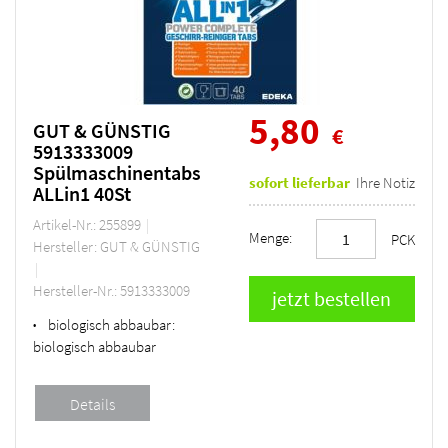
5,80
GUT & GÜNSTIG
€
5913333009
Spülmaschinentabs
sofort lieferbar
Ihre Notiz
ALLin1 40St
Artikel-Nr.: 255899
Menge:
PCK
Hersteller: GUT & GÜNSTIG
Hersteller-Nr.: 5913333009
biologisch abbaubar:
•
biologisch abbaubar