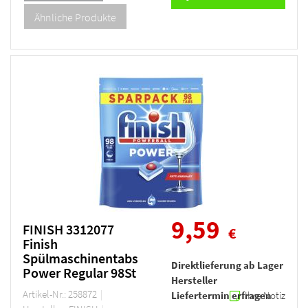
9,59
FINISH 3312077
€
Finish
Spülmaschinentabs
Direktlieferung ab Lager
Power Regular 98St
Hersteller
Artikel-Nr.: 258872
Liefertermin erfragen
Ihre Notiz