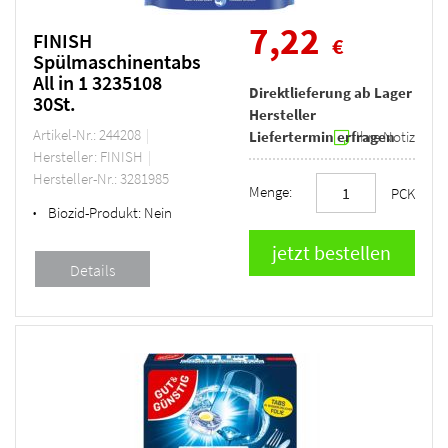
7,22
FINISH
€
Spülmaschinentabs
All in 1 3235108
Direktlieferung ab Lager
30St.
Hersteller
Artikel-Nr.: 244208
Liefertermin erfragen
Ihre Notiz
Hersteller: FINISH
Hersteller-Nr.: 3281985
Menge:
PCK
Biozid-Produkt:
Nein
•