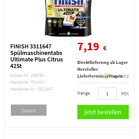
7,19
FINISH 3311647
€
Spülmaschinentabs
Ultimate Plus Citrus
Direktlieferung ab Lager
42St
Hersteller
Artikel-Nr.: 256704
Liefertermin erfragen
Ihre Notiz
Hersteller: FINISH
Hersteller-Nr.: 3311647
Menge:
PCK