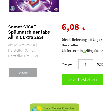
6,08
Somat S26AE
€
Spülmaschinentabs
All in 1 Extra 26St
Direktlieferung ab Lager
Artikel-Nr.: 255900
Hersteller
Hersteller: Somat
Liefertermin erfragen
Ihre Notiz
Hersteller-Nr.: S26AE
Menge:
PCK