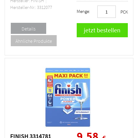
Hersteller: FINISH
Hersteller-Nr.: 3312077
Menge:
PCK
9,58
FINISH 3314781
€