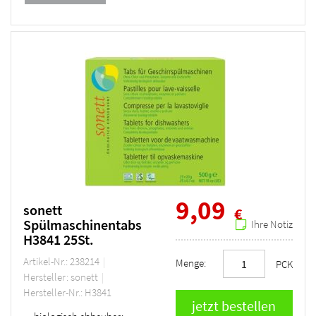
9,09
sonett
€
Spülmaschinentabs
Ihre Notiz
H3841 25St.
Artikel-Nr.: 238214
Menge:
PCK
Hersteller: sonett
Hersteller-Nr.: H3841