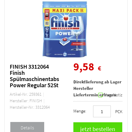
9,58
FINISH 3312064
€
Finish
Spülmaschinentabs
Direktlieferung ab Lager
Power Regular 52St
Hersteller
Artikel-Nr.: 259361
Liefertermin erfragen
Ihre Notiz
Hersteller: FINISH
Hersteller-Nr.: 3312064
Menge:
PCK