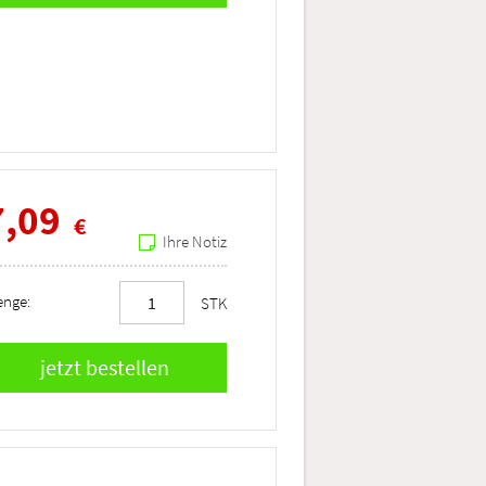
7,09
€
Ihre Notiz
nge:
STK