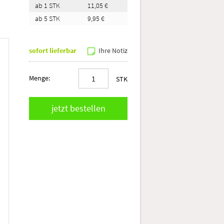
ab 1 STK
11,05 €
ab 5 STK
9,95 €
sofort lieferbar
Ihre Notiz
Menge:
STK