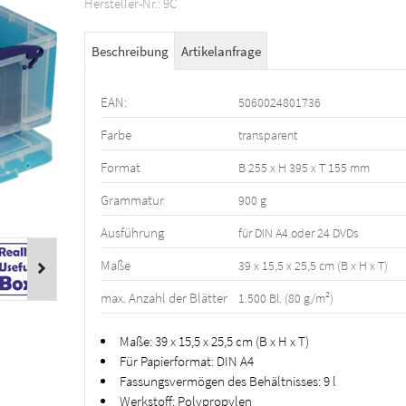
Hersteller-Nr.: 9C
Beschreibung
Artikelanfrage
EAN:
5060024801736
Farbe
transparent
Format
B 255 x H 395 x T 155 mm
Grammatur
900 g
Ausführung
für DIN A4 oder 24 DVDs
Maße
39 x 15,5 x 25,5 cm (B x H x T)
max. Anzahl der Blätter
1.500 Bl. (80 g/m²)
Maße: 39 x 15,5 x 25,5 cm (B x H x T)
Für Papierformat: DIN A4
Fassungsvermögen des Behältnisses: 9 l
Werkstoff: Polypropylen