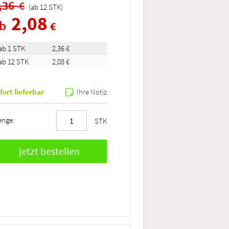
,36
€
(ab
12
STK
)
2,08
ab
€
ab 1 STK
2,36 €
ab 12 STK
2,08 €
fort lieferbar
Ihre Notiz
nge:
STK