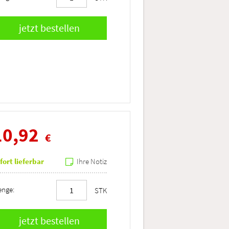
10,92
€
fort lieferbar
Ihre Notiz
nge:
STK