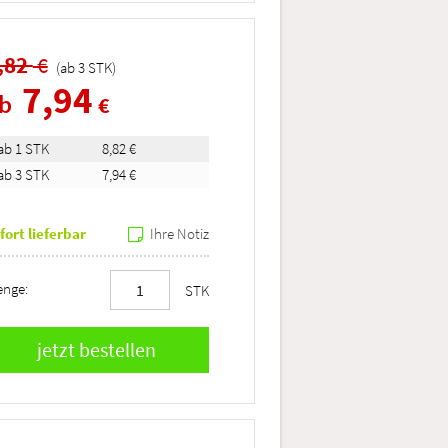
,82
€
(ab
3
STK
)
7,94
ab
€
ab 1 STK
8,82 €
ab 3 STK
7,94 €
fort lieferbar
Ihre Notiz
nge:
STK