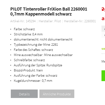
2
PILOT Tintenroller FriXion Ball 2260001
0,7mm Kappenmodell schwarz
Artikel-Nr.: 145294
Hersteller: Pilot
Hersteller-Nr.: 2260001
Farbe:
schwarz
•
Strichstärke:
0,4 mm
•
dokumentenecht:
nicht dokumentenecht
•
Typbezeichnung der Mine:
2261
•
so
Farbe des Schaftes:
schwarz
•
Mine auswechselbar:
Mine auswechselbar
•
Schreibfarbe:
schwarz
•
Me
Ausführung der Spitze:
Rundspitze
•
Biozid-Produkt:
Nein
•
Ausführung der Farbe:
schwarz
•
Kugeldurchmesser:
0,7 mm
•