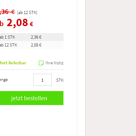
,36
€
(ab
12
STK
)
2,08
ab
€
ab 1 STK
2,36 €
ab 12 STK
2,08 €
fort lieferbar
Ihre Notiz
nge:
STK