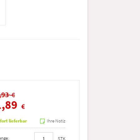
,93
€
1,89
€
fort lieferbar
Ihre Notiz
nge:
STK