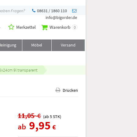
 haben Fragen?
08631 / 1860 110
info@bigorder.de
o
Merkzettel
Warenkorb
0
Reinigung
Möbel
Versand
5x24cm 9l transparent
Drucken
11,05
€
(ab
5
STK
)
9,95
ab
€