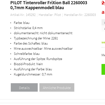
2
PILOT Tintenroller FriXion Ball 2260003
0,7mm Kappenmodell blau
Artikel-Nr.: 145292
Hersteller: Pilot
Hersteller-Nr.: 2260003
Farbe:
blau
•
Strichstärke:
0,4 mm
•
dokumentenecht:
nicht dokumentenecht
•
Typbezeichnung der Mine:
2261
•
so
Farbe des Schaftes:
blau
•
Mine auswechselbar:
Mine auswechselbar
•
Schreibfarbe:
blau
•
Me
Ausführung der Spitze:
Rundspitze
•
Biozid-Produkt:
Nein
•
Ausführung der Farbe:
blau
•
Kugeldurchmesser:
0,7 mm
•