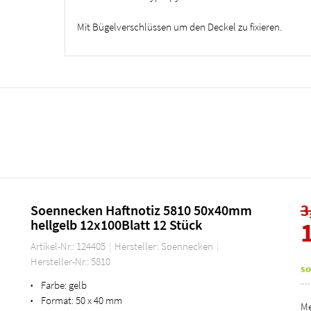
Mit Bügelverschlüssen um den Deckel zu fixieren.
3
Soennecken Haftnotiz 5810 50x40mm
hellgelb 12x100Blatt 12 Stück
Artikel-Nr.: 124405
Hersteller: Soennecken
Hersteller-Nr.: 5810
so
Farbe:
gelb
•
Format:
50 x 40 mm
•
Me