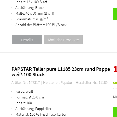
Inhalt:
12 x 100 Blatt
•
Ausführung:
Block
•
Maße:
40 x 50 mm (B x H)
•
Grammatur:
70 g/m²
•
Anzahl der Blätter:
100 Bl./Block
•
PAPSTAR Teller pure 11185 23cm rund Pappe
weiß 100 Stück
Artikel-Nr.: 147317
Hersteller: Papstar
Hersteller-Nr.: 11185
so
Farbe:
weiß
•
Me
Format:
Ø 23,0 cm
•
Inhalt:
100
•
Ausführung:
Pappteller
•
Material:
100 % Frischfaserkarton
•