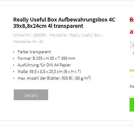
8
Really Useful Box Aufbewahrungsbox 4C
39x8,8x24cm 4l transparent
Artikel-Nr.: 166899
Hersteller: Really Useful Box
Hersteller-Nr.: 4C
Farbe:
transparent
•
Format:
B 255 x H 85 x T 395 mm
•
Ausführung:
für DIN A4 Papier
•
so
Maße:
39,5 x 8,8 x 25,5 cm (B x H x T)
•
max. Anzahl der Blätter:
500 Bl. (80 g/m²)
•
Me