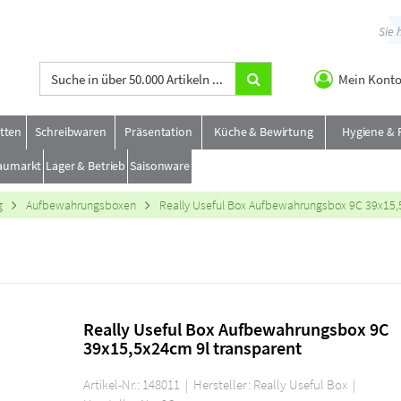
Sie
Mein Kont
etten
Schreibwaren
Präsentation
Küche & Bewirtung
Hygiene & 
aumarkt
Lager & Betrieb
Saisonware
g
Aufbewahrungsboxen
Really Useful Box Aufbewahrungsbox 9C 39x15,
Really Useful Box Aufbewahrungsbox 9C
39x15,5x24cm 9l transparent
Artikel-Nr.: 148011 | Hersteller: Really Useful Box |