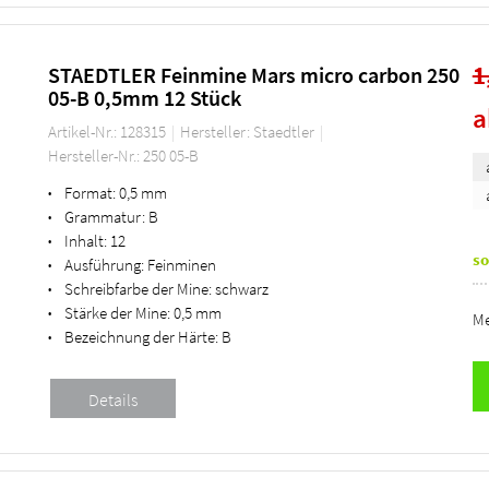
1
STAEDTLER Feinmine Mars micro carbon 250
05-B 0,5mm 12 Stück
Artikel-Nr.: 128315
Hersteller: Staedtler
Hersteller-Nr.: 250 05-B
Format:
0,5 mm
•
Grammatur:
B
•
Inhalt:
12
•
so
Ausführung:
Feinminen
•
Schreibfarbe der Mine:
schwarz
•
Stärke der Mine:
0,5 mm
•
Me
Bezeichnung der Härte:
B
•