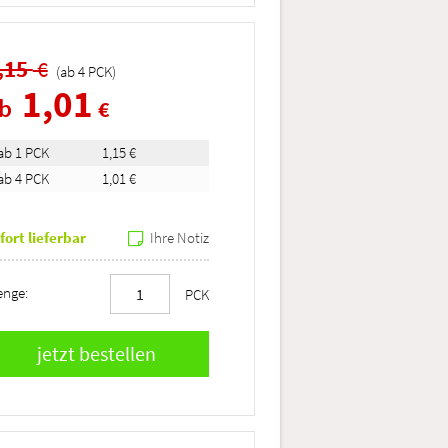
,15
€
(ab
4
PCK
)
1,01
ab
€
ab 1 PCK
1,15 €
ab 4 PCK
1,01 €
fort lieferbar
Ihre Notiz
nge:
PCK