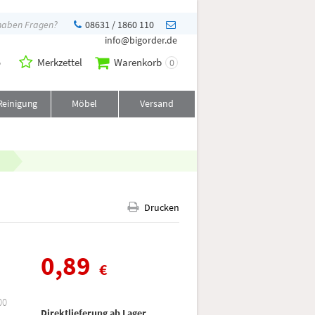
 haben Fragen?
08631 / 1860 110
info@bigorder.de
o
Merkzettel
Warenkorb
0
Reinigung
Möbel
Versand
Drucken
0,89
€
00
Direktlieferung ab Lager