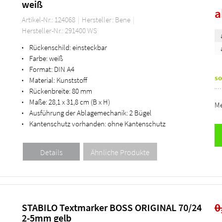
weiß
Artikel-Nr.: 124068
Hersteller: Bene
Hersteller-Nr.: 291400 WS
Rückenschild:
einsteckbar
•
Farbe:
weiß
•
Format:
DIN A4
•
so
Material:
Kunststoff
•
Rückenbreite:
80 mm
•
Maße:
28,1 x 31,8 cm (B x H)
•
Me
Ausführung der Ablagemechanik:
2 Bügel
•
Kantenschutz vorhanden:
ohne Kantenschutz
•
0
STABILO Textmarker BOSS ORIGINAL 70/24
2-5mm gelb