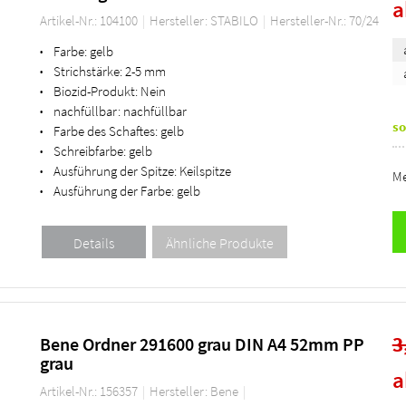
Artikel-Nr.: 104100
Hersteller: STABILO
Hersteller-Nr.: 70/24
Farbe:
gelb
•
Strichstärke:
2-5 mm
•
Biozid-Produkt:
Nein
•
nachfüllbar:
nachfüllbar
•
so
Farbe des Schaftes:
gelb
•
Schreibfarbe:
gelb
•
Ausführung der Spitze:
Keilspitze
•
Me
Ausführung der Farbe:
gelb
•
3
Bene Ordner 291600 grau DIN A4 52mm PP
grau
Artikel-Nr.: 156357
Hersteller: Bene