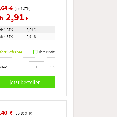
,64
€
(ab
4
STK
)
2,91
ab
€
ab 1 STK
3,64 €
ab 4 STK
2,91 €
fort lieferbar
Ihre Notiz
nge:
PCK
,40
€
(ab
10
STK
)