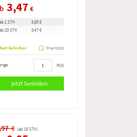
3,47
ab
€
ab 1 STK
3,85 €
ab 20 STK
3,47 €
fort lieferbar
Ihre Notiz
nge:
PCK
,97
€
(ab
10
STK
)