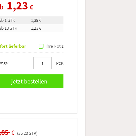
1,23
ab
€
ab 1 STK
1,39 €
ab 10 STK
1,23 €
fort lieferbar
Ihre Notiz
nge:
PCK
,85
€
(ab
20
STK
)