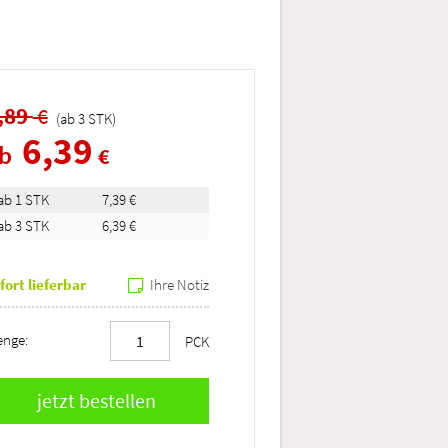
,89
€
(ab
3
STK
)
6,39
ab
€
ab 1 STK
7,39 €
ab 3 STK
6,39 €
fort lieferbar
Ihre Notiz
nge:
PCK