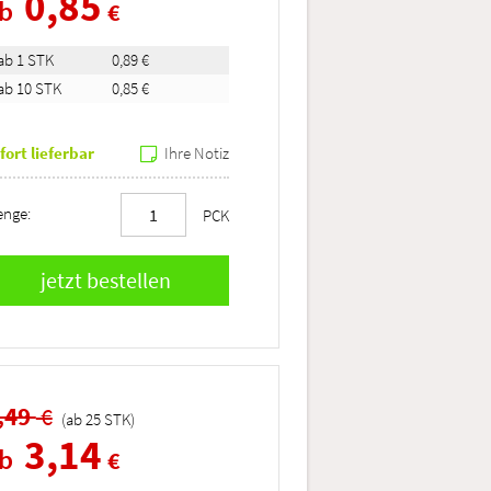
0,85
ab
€
ab 1 STK
0,89 €
ab 10 STK
0,85 €
fort lieferbar
Ihre Notiz
nge:
PCK
,49
€
(ab
25
STK
)
3,14
ab
€