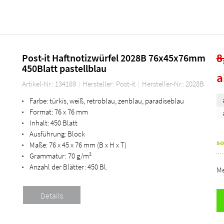
8
Post-it Haftnotizwürfel 2028B 76x45x76mm
450Blatt pastellblau
Artikel-Nr.: 134169
Hersteller: Post-it
Hersteller-Nr.: 2028B
Farbe:
türkis, weiß, retroblau, zenblau, paradiseblau
•
Format:
76 x 76 mm
•
Inhalt:
450 Blatt
•
Ausführung:
Block
•
so
Maße:
76 x 45 x 76 mm (B x H x T)
•
Grammatur:
70 g/m²
•
Anzahl der Blätter:
450 Bl.
•
Me