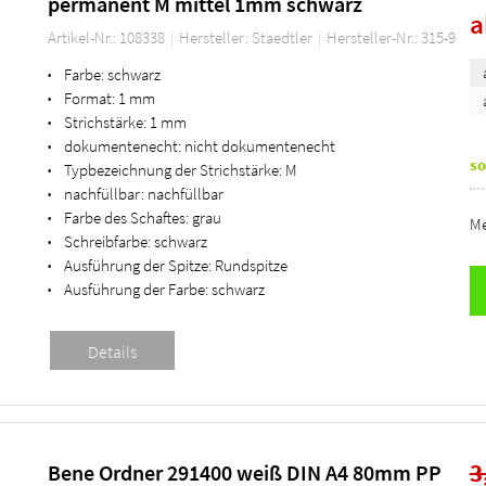
permanent M mittel 1mm schwarz
Artikel-Nr.: 108338
Hersteller: Staedtler
Hersteller-Nr.: 315-9
Farbe:
schwarz
•
Format:
1 mm
•
Strichstärke:
1 mm
•
dokumentenecht:
nicht dokumentenecht
•
so
Typbezeichnung der Strichstärke:
M
•
nachfüllbar:
nachfüllbar
•
Farbe des Schaftes:
grau
•
Me
Schreibfarbe:
schwarz
•
Ausführung der Spitze:
Rundspitze
•
Ausführung der Farbe:
schwarz
•
3
Bene Ordner 291400 weiß DIN A4 80mm PP